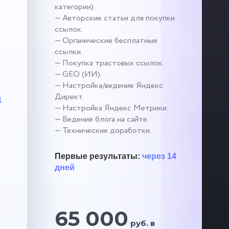
категории).
и
— Авторские статьи для покупки
ссылок.
— Органические бесплатные
ссылки.
— Покупка трастовых ссылок.
— GEO (ИИ).
— Настройка/ведение Яндекс
Директ.
1
— Настройка Яндекс Метрики.
— Ведение блога на сайте.
— Технические доработки.
Первые результаты:
через 14
дней
65 000
руб. в