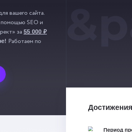
&p
ля вашего сайта.
 помощью SEO и
рект» за
55 000 ₽
Работаем по
ре!
Достижени
Период пр