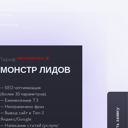
фы на
вижение
МЕГА-КОМПЛЕКС 🏆
Тариф
МОНСТР ЛИДОВ
— SEO-оптимизация
(более 30 параметров).
— Ежемесячные ТЗ
— Неограничено фраз.
— Вывод сайт в Топ-3
Яндекс/Google.
— Написание статей (услуги/