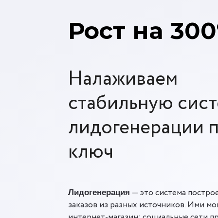
Рост на 30
Налаживаем
стабильную сис
лидогенерации 
ключ
— это система построе
Лидогенерация
заказов из разных источников. Ими мог
интернет-магазин; социальные сети п