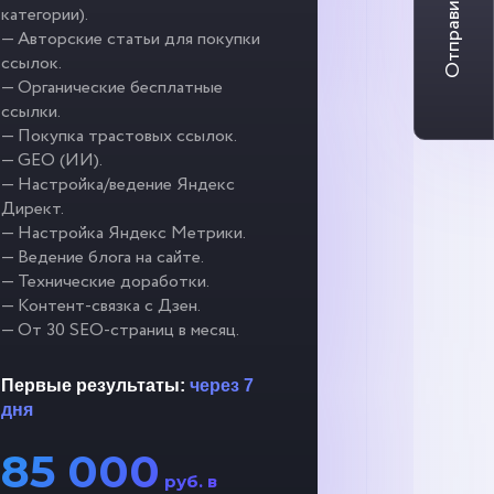
Отправить заявку
категории).
— Авторские статьи для покупки
ссылок.
— Органические бесплатные
ссылки.
— Покупка трастовых ссылок.
— GEO (ИИ).
— Настройка/ведение Яндекс
Директ.
— Настройка Яндекс Метрики.
— Ведение блога на сайте.
— Технические доработки.
— Контент-связка с Дзен.
— От 30 SEO-страниц в месяц.
Первые результаты:
через 7
дня
85 000
руб. в