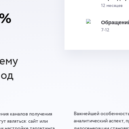
12 месяцев
0%
Обращений
7-12
тему
под
Важнейшей особенность
ния каналов получения
аналитический аспект, п
ут являться: сайт или
ри настройке таргетинга
лидогенерации становя