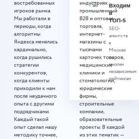
востребованных
индустриях:
Входим
игроков рынка.
промышленный
в
Мы работали в
B2B и оптовая
ТОП-5
периоды, когда
торговля,
SEO-
алгоритмы
интернет-
агентств
Яндекса менялись
магазины с
в
кардинально,
тысячами
Москве
когда рушились
карточек товаров,
по
многим
стратегии
медицинские
независимым
конкурентов,
клиники и
рейтингам
когда клиенты
стоматологии,
приходили к нам
юридические
после неудачного
фирмы,
опыта с другими
строительные
подрядчиками.
компании,
Каждый такой
образовательные
опыт сделал нашу
проекты. В каждой
методику точнее,
из этих тематик —