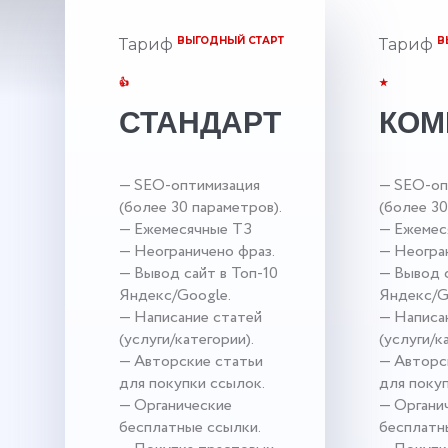
ВЫГОДНЫЙ СТАРТ
В
Тариф
Тариф
👍
★
СТАНДАРТ
КОМ
— SEO-оптимизация
— SEO-оп
(более 30 параметров).
(более 30
— Ежемесячные ТЗ
— Ежемес
— Неограничено фраз.
— Неогра
— Вывод сайт в Топ-10
— Вывод с
Яндекс/Google.
Яндекс/G
— Написание статей
— Написа
(услуги/категории).
(услуги/к
— Авторские статьи
— Авторс
для покупки ссылок.
для поку
— Органические
— Органи
бесплатные ссылки.
бесплатн