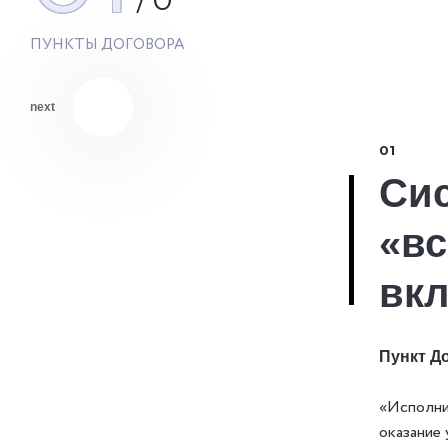
ПУНКТЫ ДОГОВОРА
next
01
Си
«вс
вк
Пункт До
«Исполни
оказание 