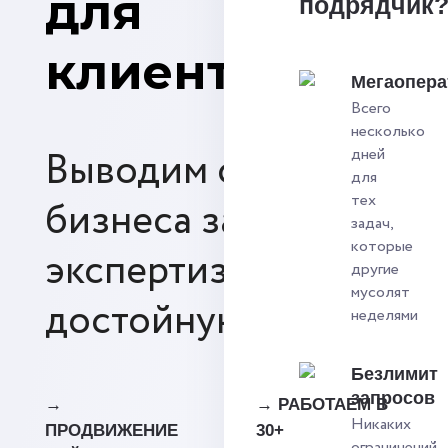
для
подрядчик
клиентов
Мегаопера
Всего
несколько
Выводим сайты для
дней
для
тех
бизнеса за счет
задач,
которые
экспертизы на
другие
мусолят
достойную выручку
неделями
Безлимит
запросов
→
→ РАБОТАЕМ В
Никаких
ПРОДВИЖЕНИЕ
30+
ограничений