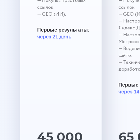
— Покупка трастовых
— Покупк
ссылок.
ссылок.
— GEO (ИИ).
— GEO (И
— Настро
Яндекс Д
Первые результаты:
— Настро
через 21 день
Метрики.
— Ведение
сайте.
— Технич
доработк
Первые 
через 14
45 000
65