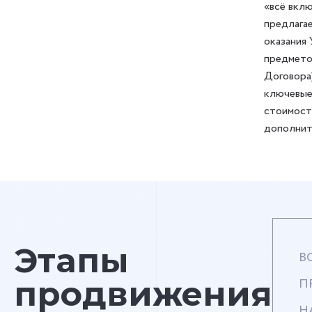
«всё вклю
предлага
оказания 
предмето
Договора
ключевые
стоимост
дополнит
Этапы
В
продвижения
П
Н