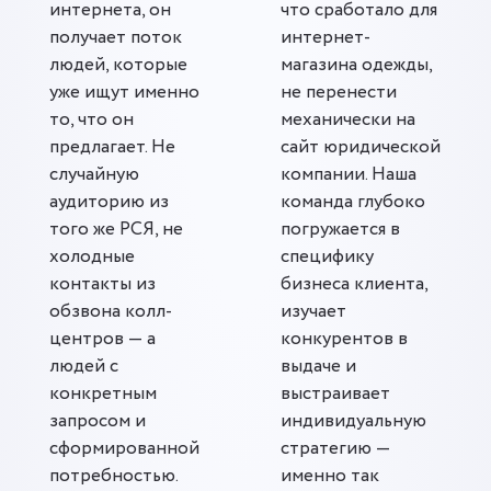
интернета, он
что сработало для
получает поток
интернет-
людей, которые
магазина одежды,
уже ищут именно
не перенести
то, что он
механически на
предлагает. Не
сайт юридической
случайную
компании. Наша
аудиторию из
команда глубоко
того же РСЯ, не
погружается в
холодные
специфику
контакты из
бизнеса клиента,
обзвона колл-
изучает
центров — а
конкурентов в
людей с
выдаче и
конкретным
выстраивает
запросом и
индивидуальную
сформированной
стратегию —
потребностью.
именно так