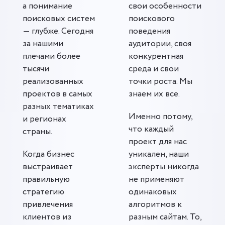
а понимание
свои особенности
поисковых систем
поискового
— глубже. Сегодня
поведения
за нашими
аудитории, своя
плечами более
конкурентная
тысячи
среда и свои
реализованных
точки роста. Мы
проектов в самых
знаем их все.
разных тематиках
Именно потому,
и регионах
что каждый
страны.
проект для нас
Когда бизнес
уникален, наши
выстраивает
эксперты никогда
правильную
не применяют
стратегию
одинаковых
привлечения
алгоритмов к
клиентов из
разным сайтам. То,