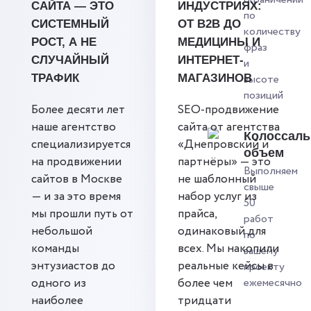
САЙТА — ЭТО
ИНДУСТРИЯХ:
по
СИСТЕМНЫЙ
ОТ B2B ДО
количеству
РОСТ, А НЕ
МЕДИЦИНЫ И
фраз
СЛУЧАЙНЫЙ
ИНТЕРНЕТ-
и
ТРАФИК
МАГАЗИНОВ
высоте
позиций
Более десяти лет
SEO-продвижение
наше агентство
сайта от агентства
Колоссал
специализируется
«Днепровский и
объем
на продвижении
партнёры» — это
Выполняем
сайтов в Москве
не шаблонный
свыше
— и за это время
набор услуг из
50
мы прошли путь от
прайса,
работ
небольшой
одинаковый для
по
команды
всех. Мы накопили
вашему
энтузиастов до
реальные кейсы в
проекту
одного из
более чем
ежемесячно
наиболее
тридцати