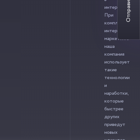
Отправить заявку
интернете.
При
комплексном
интернет-
маркетинге
наша
компания
использует
такие
технологии
и
наработки,
которые
быстрее
других
приведут
новых