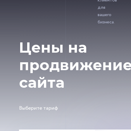
клиентов
для
вашего
бизнеса.
Цены на
продвижени
сайта
Выберите тариф