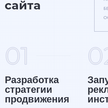
сайта
Б
О
01
0
Разработка
Зап
стратегии
рек
продвижения
инс