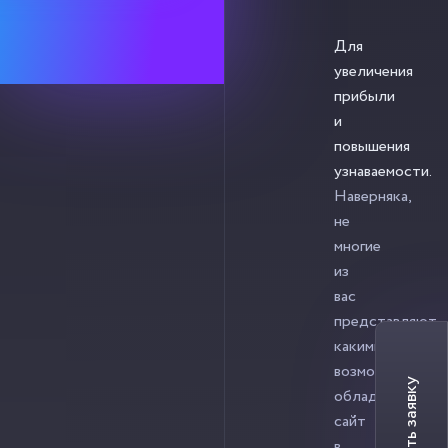
Для
увеличения
прибыли
и
повышения
узнаваемости.
Наверняка,
не
многие
из
вас
представляют,
какими
возможностями
обладает
сайт
в