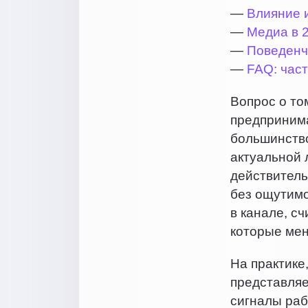
—
Влияние 
—
Медиа в 2
—
Поведенче
—
FAQ: час
Вопрос о то
предпринима
большинство
актуальной 
действитель
без ощутимо
в канале, с
которые мен
На практике,
представляе
сигналы раб