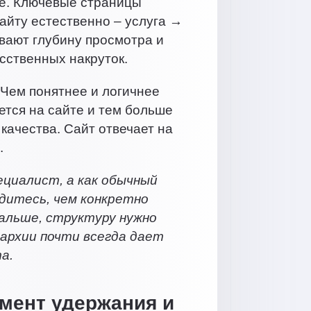
че. Ключевые страницы
сайту естественно – услуга →
вают глубину просмотра и
усственных накруток.
 Чем понятнее и логичнее
ется на сайте и тем больше
 качества. Сайт отвечает на
.
ециалист, а как обычный
одитесь, чем конкретно
дальше, структуру нужно
архии почти всегда дает
а.
умент удержания и