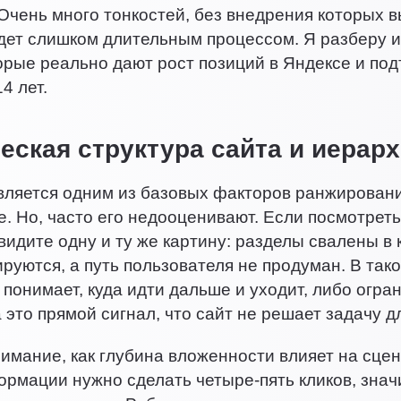
Очень много тонкостей, без внедрения которых в
дет слишком длительным процессом. Я разберу 
орые реально дают рост позиций в Яндексе и по
4 лет.
ческая структура сайта и иерар
вляется одним из базовых факторов ранжировани
. Но, часто его недооценивают. Если посмотреть
увидите одну и ту же картину: разделы свалены в
ируются, а путь пользователя не продуман. В так
е понимает, куда идти дальше и уходит, либо огр
 это прямой сигнал, что сайт не решает задачу д
имание, как глубина вложенности влияет на сцен
рмации нужно сделать четыре-пять кликов, знач