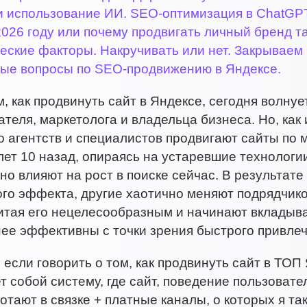
и использование ИИ. SEO-оптимизация в ChatGPT
026 году или почему продвигать личный бренд та
ские факторы. Накручивать или нет. Закрываем 
тые вопросы по SEO-продвижению в Яндексе.
м, как продвинуть сайт в Яндексе, сегодня волнуе
теля, маркетолога и владельца бизнеса. Но, как 
 агентств и специалистов продвигают сайты по 
лет 10 назад, опираясь на устаревшие технологи
но влияют на рост в поиске сейчас. В результат
го эффекта, другие хаотично меняют подрядчико
читая его нецелесообразным и начинают вкладыва
ее эффективны с точки зрения быстрого привлеч
 если говорить о том, как продвинуть сайт в ТОП
т собой систему, где сайт, поведение пользовате
отают в связке + платные каналы, о которых я та