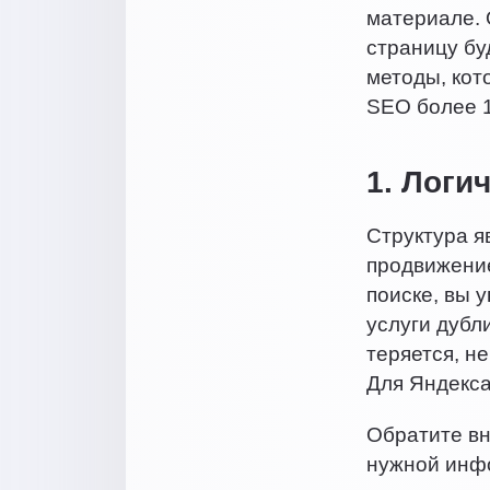
материале. 
страницу бу
методы, кот
SEO более 1
1. Логи
Структура я
продвижение
поиске, вы 
услуги дубл
теряется, н
Для Яндекса
Обратите вн
нужной инфо