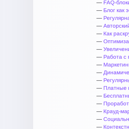
—
FAQ-блок
—
Блог как 
—
Регулярна
—
Авторски
—
Как раскр
—
Оптимиза
—
Увеличен
—
Работа с 
—
Маркетин
—
Динамиче
—
Регулярн
—
Платные в
—
Бесплатн
—
Проработ
—
Крауд-мар
—
Социальн
—
Контекстн