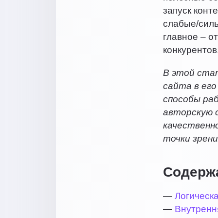
запуск конт
слабые/силь
главное – о
конкурентов
В этой ста
сайта в его
способы ра
авторскую 
качественно
точки зрени
Содерж
—
Логическа
—
Внутрення