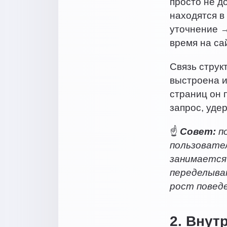
просто не д
находятся в
уточнение →
время на са
Связь струк
выстроена и
страниц он 
запрос, уде
☝️
Совет:
по
пользовател
занимается 
переделыва
рост повед
2. Внут