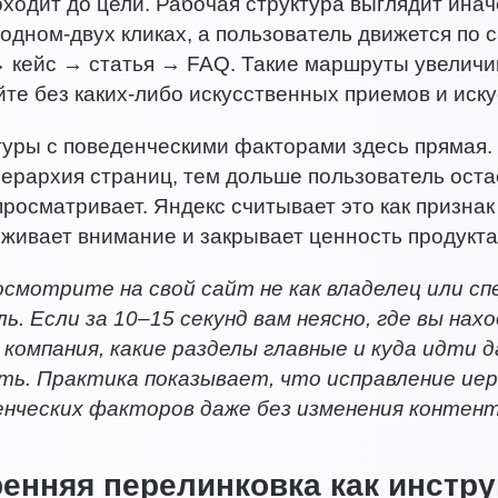
оходит до цели. Рабочая структура выглядит ина
 одном-двух кликах, а пользователь движется по 
 кейс → статья → FAQ. Такие маршруты увеличи
йте без каких-либо искусственных приемов и иск
туры с поведенческими факторами здесь прямая.
ерархия страниц, тем дольше пользователь оста
просматривает. Яндекс считывает это как признак
рживает внимание и закрывает ценность продукта
смотрите на свой сайт не как владелец или сп
ь. Если за 10–15 секунд вам неясно, где вы нах
компания, какие разделы главные и куда идти 
ть. Практика показывает, что исправление иер
енческих факторов даже без изменения контент
ренняя перелинковка как инстр