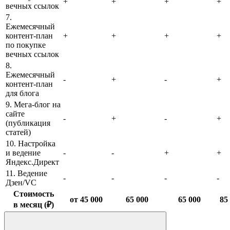
+
+
+
+
вечных ссылок
7.
Ежемесячный
контент-план
+
+
+
+
по покупке
вечных ссылок
8.
Ежемесячный
-
+
-
+
контент-план
для блога
9. Мега-блог на
сайте
-
+
-
+
(публикация
статей)
10. Настройка
и ведение
-
-
+
+
Яндекс.Директ
11. Ведение
-
-
-
-
Дзен/VC
Стоимость
от 45 000
65 000
65 000
85
в месяц (₽)