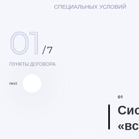
СПЕЦИАЛЬНЫХ УСЛОВИЙ
01
/
7
ПУНКТЫ ДОГОВОРА
next
01
идка 20%
Си
2
«вс