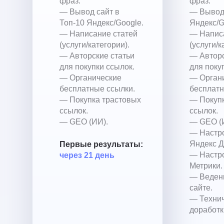
фраз.
фраз.
— Вывод сайт в
— Вывод 
Топ-10 Яндекс/Google.
Яндекс/G
— Написание статей
— Напис
(услуги/категории).
(услуги/к
— Авторские статьи
— Авторс
для покупки ссылок.
для поку
— Органические
— Орган
бесплатные ссылки.
бесплатн
— Покупка трастовых
— Покупк
ссылок.
ссылок.
— GEO (ИИ).
— GEO (
— Настр
Яндекс Д
Первые результаты:
— Настр
через 21 день
Метрики.
— Ведени
сайте.
— Техни
доработк