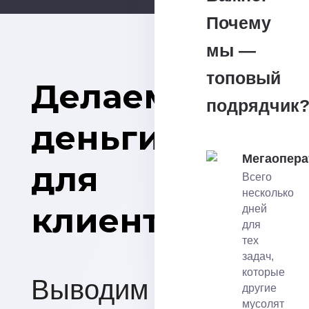
Почему
мы —
топовый
Делаем
подрядчик
деньги
Мегаопера
для
Всего
несколько
клиентов
дней
для
тех
задач,
которые
Выводим сайты по
другие
мусолят