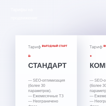
Тарифы на
продвижение
ВЫГОДНЫЙ СТАРТ
В
Тариф
Тариф
👍
★
СТАНДАРТ
КОМ
— SEO-оптимизация
— SEO-о
(более 30
(более 3
параметров).
параметр
— Ежемесячные ТЗ
— Ежеме
— Неограничено
— Неогр