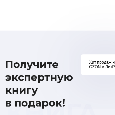
Получите
Хит продаж н
OZON и ЛитР
экспертную
книгу
в подарок!
КНИГА