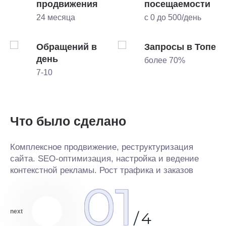
и
продвижения
посещаемости
24 месяца
с 0 до 500/день
пе
Обращений в
Запросы в Топе
день
более 70%
7-10
Ч
Что было сделано
Ко
оп
ре
Комплексное продвижение, реструктуризация
об
сайта. SEO-оптимизация, настройка и ведение
контекстной рекламы. Рост трафика и заказов
01
next
/
4