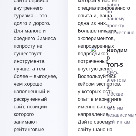
сайта сервиса
которой у нас нет
работ
внутреннего
специализированного
по
туризма – это
опыта и, ваша –
вашему
долго и дорого.
одна из них.
проекту
Для малого и
Больше никаких
ежемесячно
среднего бизнеса
экспериментов,
попросту не
непроверенных
Входим
существует
подрядчиков,
в
инструмента
потраченных
ТОП-5
лучше, а тем
впустую денег.
SEO-
более – выгоднее,
Воспользуйтесь
агентств
чем хорошо
кейсом экспертов,
в
наполненный и
у которых есть
Москве
раскрученный
опыт в маркетинге
по
сайт, позиции
именно вашего
многим
которого
направления.
независимы
занимают
Дайте своему
рейтингам
рейтинговые
сайту шанс на