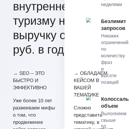
внутреннему
неделями
туризму на
Безлимит
запросов
выручку от 25 млн.
Никаких
ограничений
руб. в год.
по
количеству
фраз
и
→ SEO – ЭТО
→ ОБЛАДАЕМ
высоте
БЫСТРО И
КЕЙСОМ В
позиций
ЭФФЕКТИВНО
ВАШЕЙ
ТЕМАТИКЕ
Колоссал
Уже более 10 лет
объем
развеиваем мифы
Сложно
Выполняем
о том, что
представить
свыше
продвижение
тематику, в
50