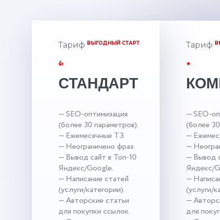
ВЫГОДНЫЙ СТАРТ
В
Тариф
Тариф
👍
★
СТАНДАРТ
КОМ
— SEO-оптимизация
— SEO-оп
(более 30 параметров).
(более 30
— Ежемесячные ТЗ
— Ежемес
— Неограничено фраз.
— Неогра
— Вывод сайт в Топ-10
— Вывод с
Яндекс/Google.
Яндекс/G
— Написание статей
— Написа
(услуги/категории).
(услуги/к
— Авторские статьи
— Авторс
для покупки ссылок.
для поку