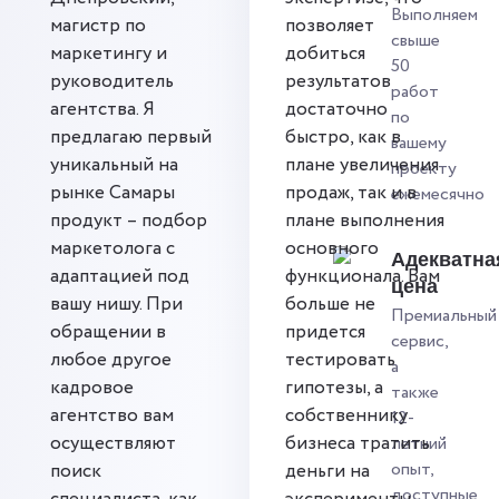
Выполняем
магистр по
позволяет
свыше
маркетингу и
добиться
50
руководитель
результатов
работ
агентства. Я
достаточно
по
предлагаю первый
быстро, как в
вашему
уникальный на
плане увеличения
проекту
рынке Самары
продаж, так и в
ежемесячно
продукт – подбор
плане выполнения
маркетолога с
основного
Адекватна
адаптацией под
функционала. Вам
цена
вашу нишу. При
больше не
Премиальный
обращении в
придется
сервис,
любое другое
тестировать
а
кадровое
гипотезы, а
также
агентство вам
собственнику
12-
осуществляют
бизнеса тратить
летний
опыт,
поиск
деньги на
доступные