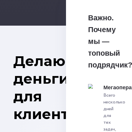
Важно.
Почему
мы —
топовый
Делаю
подрядчик
деньги
Мегаопера
для
Всего
несколько
клиентов
дней
для
тех
задач,