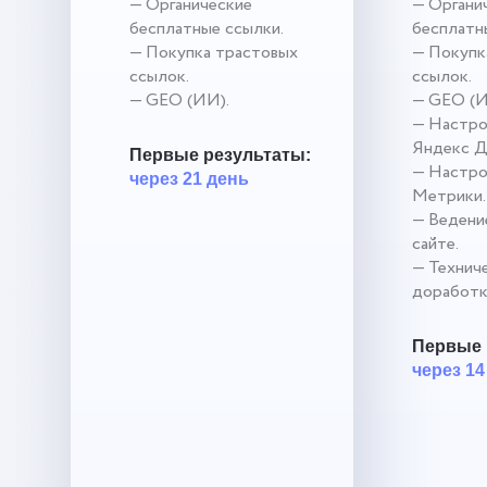
— Органические
— Органи
бесплатные ссылки.
бесплатн
— Покупка трастовых
— Покупк
ссылок.
ссылок.
— GEO (ИИ).
— GEO (И
— Настро
Яндекс Д
Первые результаты:
— Настро
через 21 день
Метрики.
— Ведение
сайте.
— Технич
доработк
Первые 
через 14