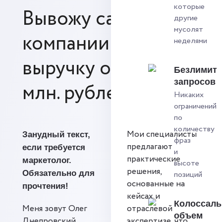
которые
Вывожу сайты и
другие
мусолят
компании на
неделями
выручку от 5 до 80
Безлимит
запросов
млн. рублей в год.
Никаких
ограничений
по
количеству
Мои специалисты
Занудный текст,
фраз
предлагают
если требуется
и
практические
маркетолог.
высоте
решения,
Обязательно для
позиций
основанные на
прочтения!
кейсах и
Колоссал
Меня зовут Олег
отраслевой
объем
Днепровский,
экспертизе, что