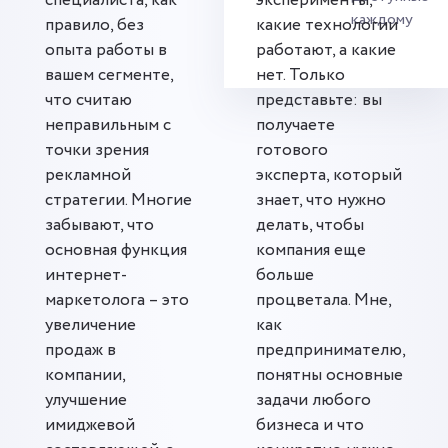
специалиста, как
эксперименты,
каждому
правило, без
какие технологии
опыта работы в
работают, а какие
вашем сегменте,
нет. Только
что считаю
представьте: вы
неправильным с
получаете
точки зрения
готового
рекламной
эксперта, который
стратегии. Многие
знает, что нужно
забывают, что
делать, чтобы
основная функция
компания еще
интернет-
больше
маркетолога – это
процветала. Мне,
увеличение
как
продаж в
предпринимателю,
компании,
понятны основные
улучшение
задачи любого
имиджевой
бизнеса и что