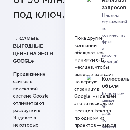
Безлимит
запросов
под ключ.
Никаких
ограничений
по
количеству
Пока другие
→ САМЫЕ
фраз
компании
ВЫГОДНЫЕ
и
обещают, как
ЦЕНЫ НА SEO В
высоте
минимум 6-12
GOOGLe
позиций
месяцев, чтобы
Продвижение
вывести ваш сайт
Колоссал
сайтов в
на первую
объем
поисковой
страницу в
Выполняем
системе Google
Google, мы делаем
свыше
отличается от
это за несколько
50
раскрутки в
месяцев. Рекорд
работ
Яндексе в
по одному из
по
некоторых
проектов — выход
вашему