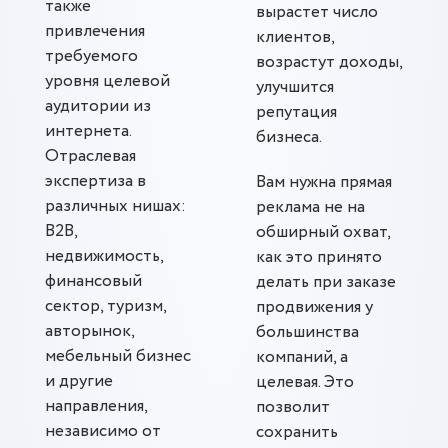
также
вырастет число
привлечения
клиентов,
требуемого
возрастут доходы,
уровня целевой
улучшится
аудитории из
репутация
интернета.
бизнеса.
Отраслевая
экспертиза в
Вам нужна прямая
различных нишах:
реклама не на
B2B,
обширный охват,
недвижимость,
как это принято
финансовый
делать при заказе
сектор, туризм,
продвижения у
авторынок,
большинства
мебельный бизнес
компаний, а
и другие
целевая. Это
направления,
позволит
независимо от
сохранить