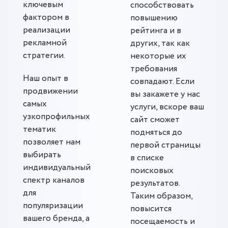
ключевым
способствовать
фактором в
повышению
реализации
рейтинга и в
рекламной
других, так как
стратегии.
некоторые их
требования
Наш опыт в
совпадают. Если
продвижении
вы закажете у нас
самых
услуги, вскоре ваш
узкопрофильных
сайт сможет
тематик
подняться до
позволяет нам
первой страницы
выбирать
в списке
индивидуальный
поисковых
спектр каналов
результатов.
для
Таким образом,
популяризации
повысится
вашего бренда, а
посещаемость и