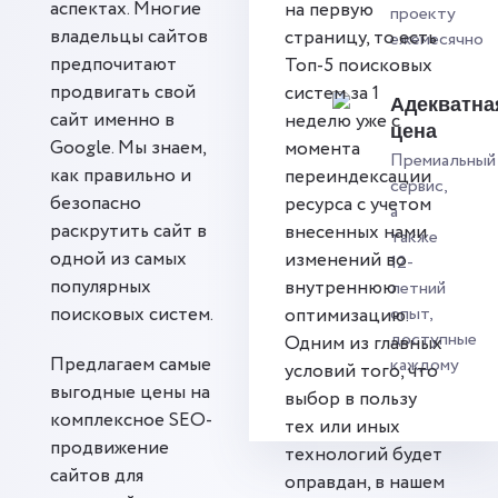
аспектах. Многие
на первую
проекту
владельцы сайтов
страницу, то есть
ежемесячно
предпочитают
Топ-5 поисковых
продвигать свой
систем за 1
Адекватна
сайт именно в
неделю уже с
цена
Google. Мы знаем,
момента
Премиальный
как правильно и
переиндексации
сервис,
безопасно
ресурса с учетом
а
раскрутить сайт в
внесенных нами
также
одной из самых
изменений во
12-
популярных
внутреннюю
летний
поисковых систем.
опыт,
оптимизацию.
доступные
Одним из главных
Предлагаем самые
каждому
условий того, что
выгодные цены на
выбор в пользу
комплексное SEO-
тех или иных
продвижение
технологий будет
сайтов для
оправдан, в нашем