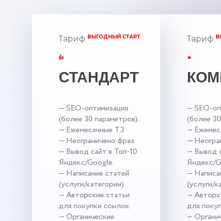
ВЫГОДНЫЙ СТАРТ
В
Тариф
Тариф
👍
★
СТАНДАРТ
КОМ
— SEO-оптимизация
— SEO-оп
(более 30 параметров).
(более 30
— Ежемесячные ТЗ
— Ежемес
— Неограничено фраз.
— Неогра
— Вывод сайт в Топ-10
— Вывод с
Яндекс/Google.
Яндекс/G
— Написание статей
— Написа
(услуги/категории).
(услуги/к
— Авторские статьи
— Авторс
для покупки ссылок.
для поку
— Органические
— Органи