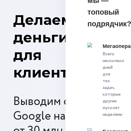
мы —
топовый
Делаем
подрядчик
деньги
Мегаопера
для
Всего
несколько
клиентов
дней
для
тех
задач,
которые
Выводим сайты в
другие
мусолят
Google на выручку
неделями
от 30 млн. ₽ в год