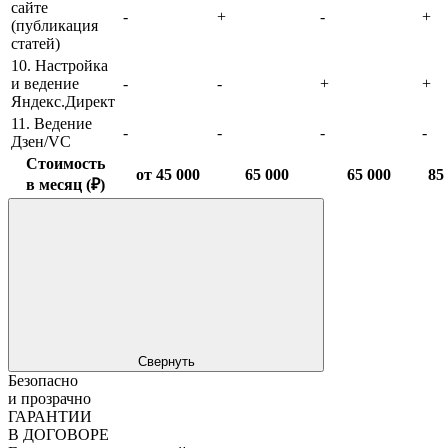
сайте
-
+
-
+
(публикация
статей)
10. Настройка
и ведение
-
-
+
+
Яндекс.Директ
11. Ведение
-
-
-
-
Дзен/VC
Стоимость
от 45 000
65 000
65 000
85
в месяц (₽)
Свернуть
Безопасно
и прозрачно
ГАРАНТИИ
В ДОГОВОРЕ