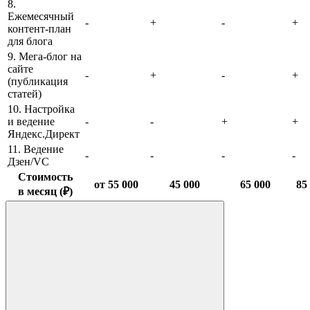
8.
Ежемесячный
-
+
-
+
контент-план
для блога
9. Мега-блог на
сайте
-
+
-
+
(публикация
статей)
10. Настройка
и ведение
-
-
+
+
Яндекс.Директ
11. Ведение
-
-
-
-
Дзен/VC
Стоимость
от 55 000
45 000
65 000
85
в месяц (₽)