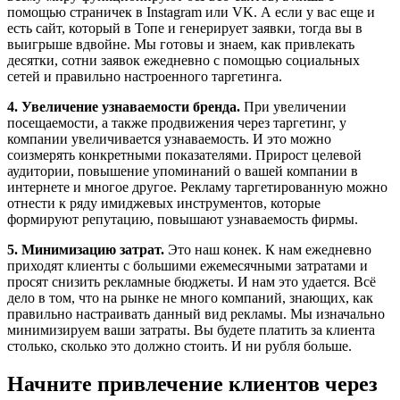
помощью страничек в Instagram или VK. А если у вас еще и
есть сайт, который в Топе и генерирует заявки, тогда вы в
выигрыше вдвойне. Мы готовы и знаем, как привлекать
десятки, сотни заявок ежедневно с помощью социальных
сетей и правильно настроенного таргетинга.
4. Увеличение узнаваемости бренда.
При увеличении
посещаемости, а также продвижения через таргетинг, у
компании увеличивается узнаваемость. И это можно
соизмерять конкретными показателями. Прирост целевой
аудитории, повышение упоминаний о вашей компании в
интернете и многое другое. Рекламу таргетированную можно
отнести к ряду имиджевых инструментов, которые
формируют репутацию, повышают узнаваемость фирмы.
5. Минимизацию затрат.
Это наш конек. К нам ежедневно
приходят клиенты с большими ежемесячными затратами и
просят снизить рекламные бюджеты. И нам это удается. Всё
дело в том, что на рынке не много компаний, знающих, как
правильно настраивать данный вид рекламы. Мы изначально
минимизируем ваши затраты. Вы будете платить за клиента
столько, сколько это должно стоить. И ни рубля больше.
Начните привлечение клиентов через