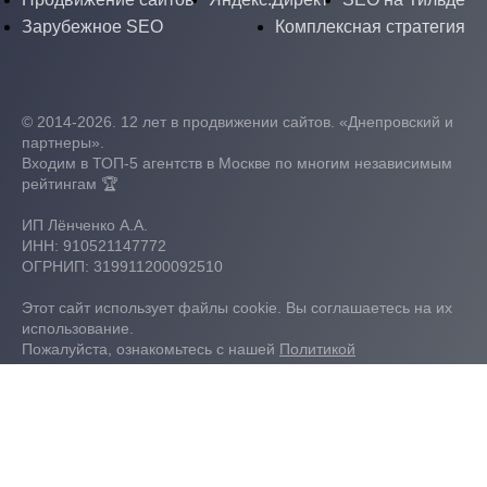
Зарубежное SEO
Комплексная стратегия
© 2014-2026. 12 лет в продвижении сайтов. «Днепровский и
партнеры».
Входим в ТОП-5 агентств в Москве по многим независимым
рейтингам 🏆
ИП Лёнченко А.А.
ИНН: 910521147772
ОГРНИП: 319911200092510
Этот сайт использует файлы cookie. Вы соглашаетесь на их
использование.
Пожалуйста, ознакомьтесь с нашей
Политикой
конфиденциальности
.
Политика конфиденциальности
Согласие на обработку данных
Карта сайта
Мы используем файлы cookie. Оставаясь на сайте, вы
подтверждаете, что ознакомлены и принимаете
условия.