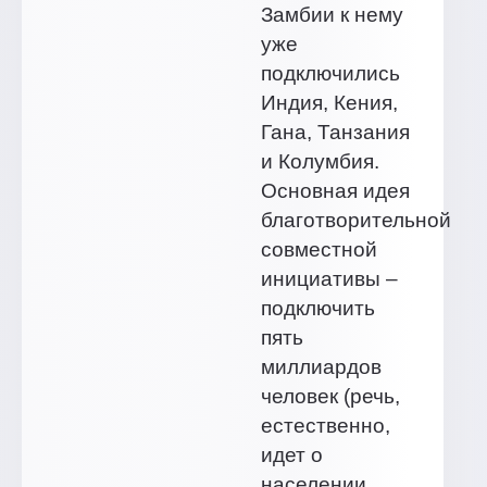
Замбии к нему
уже
подключились
Индия, Кения,
Гана, Танзания
и Колумбия.
Основная идея
благотворительной
совместной
инициативы –
подключить
пять
миллиардов
человек (речь,
естественно,
идет о
населении