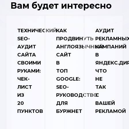
Вам будет интересно
ТЕХНИЧЕСКИЙ
КАК
АУДИТ
SEO-
ПРОДВИНУТЬ
РЕКЛАМНЫ
АУДИТ
АНГЛОЯЗЫЧНЫЙ
КАМПАНИЙ
САЙТА
САЙТ
В
СВОИМИ
В
ЯНДЕКС.ДИР
РУКАМИ:
ТОП
ЧТО
ЧЕК-
GOOGLE:
НЕ
ЛИСТ
SEO-
ТАК
ИЗ
РУКОВОДСТВО
С
20
ДЛЯ
ВАШЕЙ
ПУНКТОВ
БУРЖНЕТ
РЕКЛАМОЙ