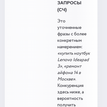
ЗАПРОСЫ
(СЧ)
Это
уточненные
фразы с более
конкретным
намерением:
«купить ноутбук
Lenovo Ideapad
3»
,
«ремонт
айфона 14 в
Москве»
.
Конкуренция
здесь ниже, а
вероятность
получить