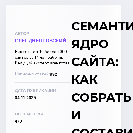
СЕМАНТ
АВТОР
ЯДРО
ОЛЕГ ДНЕПРОВСКИЙ
Вывел в Топ-10 более 2000
САЙТА:
сайтов за 14 лет работы.
Ведущий эксперт агентства
Написано статей:
992
КАК
ДАТА ПУБЛИКАЦИИ
СОБРАТЬ
04.11.2025
И
ПРОСМОТРЫ
479
СОСТАВИ