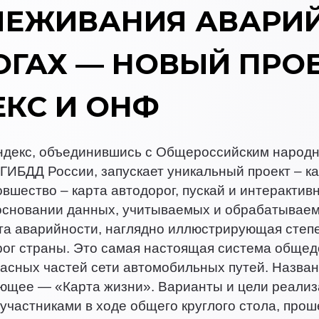
ЛЕЖИВАНИЯ АВАРИЙ
ГАХ — НОВЫЙ ПРОЕ
КС И ОНФ
ндекс, объединившись с Общероссийским народн
ГИБДД России, запускает уникальный проект – ка
новшество – карта автодорог, пускай и интерактив
 основании данных, учитываемых и обрабатывае
та аварийности, наглядно иллюстрирующая степ
рог страны. Это самая настоящая система общед
асных частей сети автомобильных путей. Назва
ющее — «Карта жизни». Варианты и цели реализ
участниками в ходе общего круглого стола, про