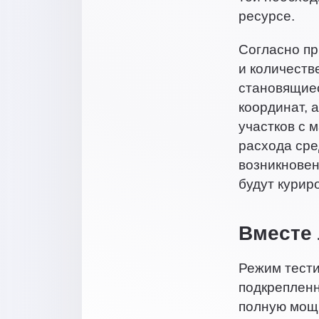
ресурсе.
Согласно пр
и количеств
становящиес
координат, 
участков с 
расхода сре
возникновен
будут курир
Вместе 
Режим тести
подкрепленн
полную мощь