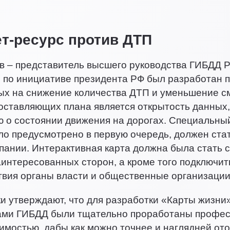
т-ресурс против ДТП
в – представитель высшего руководства ГИБДД 
о по инициативе президента РФ был разработан 
х на снижение количества ДТП и уменьшение см
оставляющих плана является открытость данных
о состоянии движения на дорогах. Специальный
ло предусмотрено в первую очередь, должен ст
пании. Интерактивная карта должна была стать
аинтересованных сторон, а кроме того подключит
вия органы власти и общественные организации
и утверждают, что для разработки «Карты жизн
ами ГИБДД были тщательно проработаны профес
имостью, дабы как можно точнее и наглядней ото