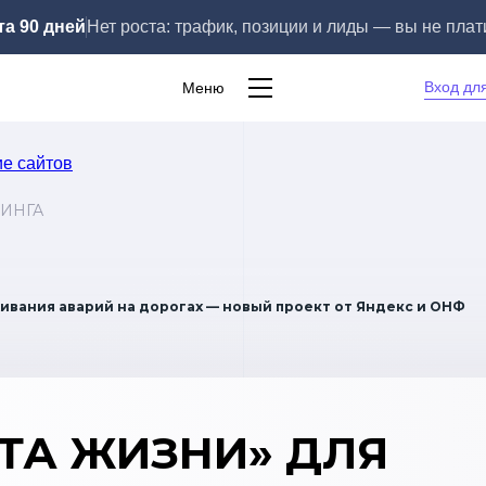
та 90 дней
Нет роста: трафик, позиции и лиды — вы не плат
Вход дл
Меню
ИНГА
ивания аварий на дорогах — новый проект от Яндекс и ОНФ
ТА ЖИЗНИ» ДЛЯ