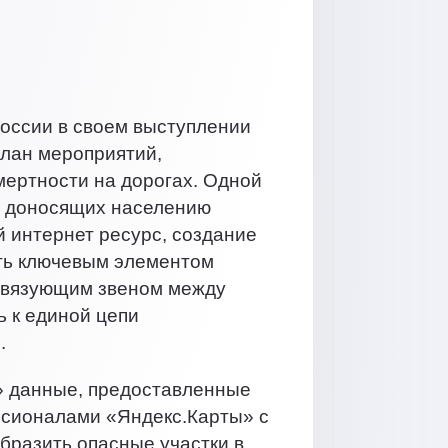
России в своем выступлении
план мероприятий,
ертности на дорогах. Одной
, доносящих населению
 интернет ресурс, создание
ать ключевым элементом
 связующим звеном между
ь к единой цепи
.
и» данные, предоставленные
сионалами «Яндекс.Карты» с
бразить опасные участки в