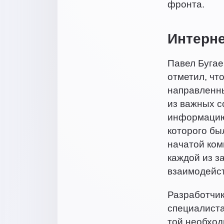
фронта.
Интерне
Павел Бугае
отметил, чт
направленны
из важных с
информацию 
которого бы
начатой ком
каждой из з
взаимодейст
Разработчик
специалист
той необход