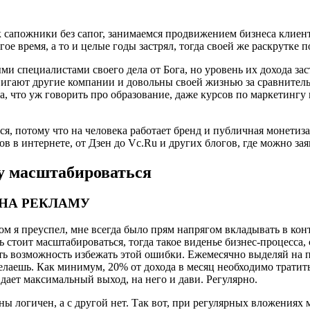
 сапожники без сапог, занимаемся продвижением бизнеса клиента,
ое время, а то и целые годы застрял, тогда своей же раскрутке п
и специалистами своего дела от Бога, но уровень их дохода заст
вигают другие компании и довольны своей жизнью за сравнительн
, что уж говорить про образование, даже курсов по маркетингу 
тся, потому что на человека работает бренд и публичная монет
ов в интернете, от Дзен до Vc.Ru и других блогов, где можно зая
у масштабироваться
 НА РЕКЛАМУ
м я преуспел, мне всегда было прям напрягом вкладывать в конт
 стоит масштабироваться, тогда такое виденье бизнес-процесса,
есть возможность избежать этой ошибки. Ежемесячно выделяй на 
лаешь. Как минимум, 20% от дохода в месяц необходимо тратить 
дает максимальный выход, на него и дави. Регулярно.
ны логичен, а с другой нет. Так вот, при регулярных вложениях