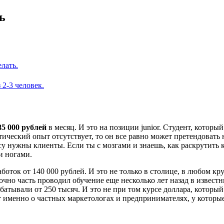
ь
елать.
 2-3 человек.
85 000 рублей
в месяц. И это на позиции junior. Студент, котор
ктический опыт отсутствует, то он все равно может претендоват
 нужны клиенты. Если ты с мозгами и знаешь, как раскрутить к
и ногами.
работок от 140 000 рублей. И это не только в столице, в любом
аточно часть проводил обучение еще несколько лет назад в изве
ывали от 250 тысяч. И это не при том курсе доллара, который с
т именно о частных маркетологах и предпринимателях, у которые