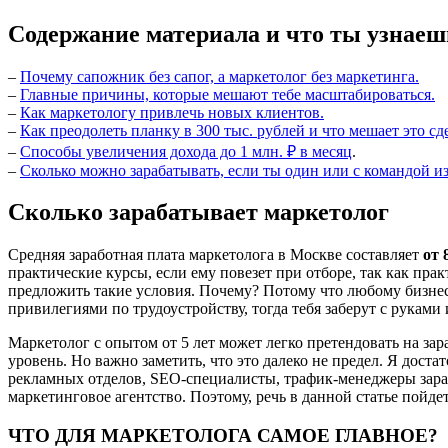
Содержание материала и что ты узнаеш
–
Почему сапожник без сапог, а маркетолог без маркетинга.
–
Главные причины, которые мешают тебе масштабироваться.
–
Как маркетологу привлечь новых клиентов.
–
Как преодолеть планку в 300 тыс. рублей и что мешает это сд
–
Способы увеличения дохода до 1 млн. ₽ в месяц
.
–
Сколько можно зарабатывать, если ты один или с командой из
Сколько зарабатывает маркетолог
Средняя заработная плата маркетолога в Москве составляет
от 
практические курсы, если ему повезет при отборе, так как пра
предложить такие условия. Почему? Потому что любому бизнесу
привилегиями по трудоустройству, тогда тебя заберут с руками 
Маркетолог с опытом от 5 лет может легко претендовать на за
уровень. Но важно заметить, что это далеко не предел. Я дост
рекламных отделов, SEO-специалисты, трафик-менеджеры зарабат
маркетинговое агентство. Поэтому, речь в данной статье пойде
ЧТО ДЛЯ МАРКЕТОЛОГА САМОЕ ГЛАВНОЕ?