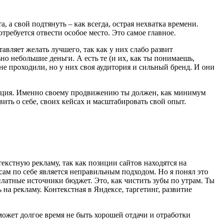
 а свой подтянуть – как всегда, острая нехватка времени.
отребуется отвести особое место. Это самое главное.
авляет желать лучшего, так как у них слабо развит
о небольшие деньги. А есть те (и их, как ты понимаешь,
не проходили, но у них своя аудитория и сильный бренд. И они
изация. Именно своему продвижению ты должен, как минимум
вить о себе, своих кейсах и масштабировать свой опыт.
екстную рекламу, так как позиции сайтов находятся на
 сам по себе является неправильным подходом. Но я понял это
платные источники бюджет. Это, как чистить зубы по утрам. Ты
на рекламу. Контекстная в Яндексе, таргетинг, развитие
 может долгое время не быть хорошей отдачи и отработки