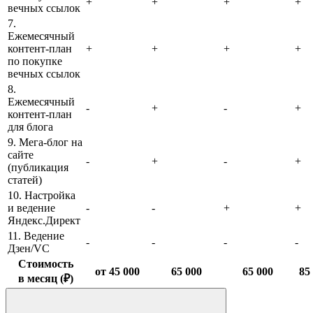
+
+
+
+
вечных ссылок
7.
Ежемесячный
контент-план
+
+
+
+
по покупке
вечных ссылок
8.
Ежемесячный
-
+
-
+
контент-план
для блога
9. Мега-блог на
сайте
-
+
-
+
(публикация
статей)
10. Настройка
и ведение
-
-
+
+
Яндекс.Директ
11. Ведение
-
-
-
-
Дзен/VC
Стоимость
от 45 000
65 000
65 000
85
в месяц (₽)