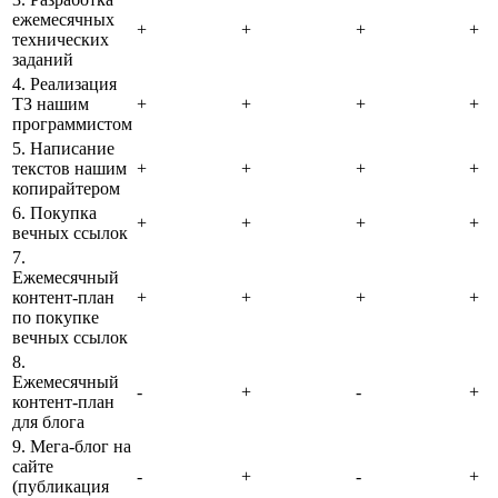
ежемесячных
+
+
+
+
технических
заданий
4. Реализация
ТЗ нашим
+
+
+
+
программистом
5. Написание
текстов нашим
+
+
+
+
копирайтером
6. Покупка
+
+
+
+
вечных ссылок
7.
Ежемесячный
контент-план
+
+
+
+
по покупке
вечных ссылок
8.
Ежемесячный
-
+
-
+
контент-план
для блога
9. Мега-блог на
сайте
-
+
-
+
(публикация