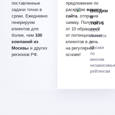
поставленные
предложение по
задачи точно в
раскрутке
вашего
Входим
сроки. Ежедневно
сайта
, отправив
в
генерируем
заявку. Получайте
ТОП-5
клиентов для
от 10 обращений
SEO-
более, чем
100
от потенциальных
агентств
компаний из
клиентов в день
в
Москве
Москвы
и других
на регулярной
по
регионов РФ.
основе!
многим
независимы
рейтингам