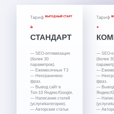
ВЫГОДНЫЙ СТАРТ
В
Тариф
Тариф
👍
★
СТАНДАРТ
КОМ
— SEO-оптимизация
— SEO-о
(более 30
(более 3
параметров).
параметр
— Ежемесячные ТЗ
— Ежеме
— Неограничено
— Неогр
фраз.
фраз.
— Вывод сайт в
— Вывод 
Топ-10 Яндекс/Google.
Яндекс/G
— Написание статей
— Напис
(услуги/категории).
(услуги/к
— Авторские статьи
— Авторс