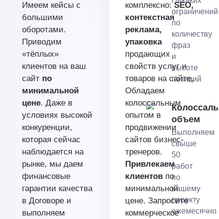
Никаких
Имеем кейсы с
комплексно:
SEO,
ограничений
большими
контекстная
по
оборотами.
реклама,
количеству
Приводим
упаковка
фраз
«тёплых»
продающих
и
клиентов на ваш
свойств услуг и
высоте
сайт
по
товаров на сайте.
позиций
минимальной
Обладаем
цене
. Даже в
колоссальным
Колоссал
условиях высокой
опытом в
объем
конкуренции,
продвижении
Выполняем
которая сейчас
сайтов бизнес-
свыше
наблюдается на
тренеров.
50
рынке, мы даем
Привлекаем
работ
финансовые
клиентов
по
по
гарантии качества
минимальной
вашему
проекту
в Договоре и
цене. Запросите
ежемесячно
выполняем
коммерческое