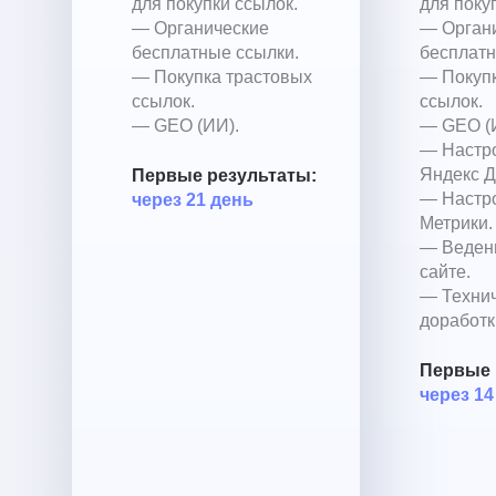
для покупки ссылок.
для поку
— Органические
— Орган
бесплатные ссылки.
бесплатн
— Покупка трастовых
— Покупк
ссылок.
ссылок.
— GEO (ИИ).
— GEO (
— Настр
Яндекс Д
Первые результаты:
— Настр
через 21 день
Метрики.
— Ведени
сайте.
— Техни
доработк
Первые 
через 14