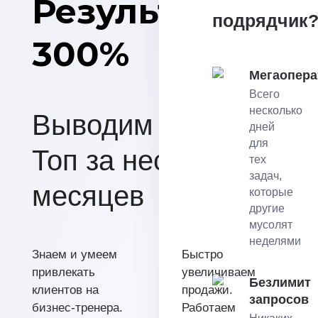
Результат на
подрядчик
300%
Мегаопера
Всего
несколько
Выводим сайты в
дней
для
Топ за несколько
тех
задач,
месяцев
которые
другие
мусолят
неделями
Знаем и умеем
Быстро
привлекать
увеличиваем
Безлимит
клиентов на
продажи.
запросов
бизнес-тренера.
Работаем