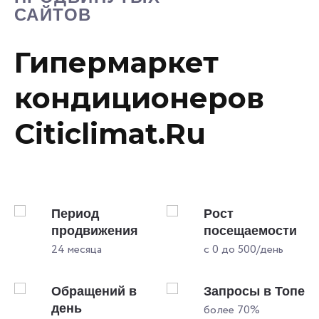
САЙТОВ
Гипермаркет
кондиционеров
Citiclimat.Ru
Период
Рост
и
продвижения
посещаемости
24 месяца
с 0 до 500/день
пе
Обращений в
Запросы в Топе
день
более 70%