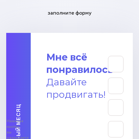
заполните форму
Мне всё
понравилось
Давайте
продвигать!
Нажимая
кнопку,
вы
разрешаете