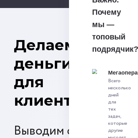
Почему
мы —
топовый
Делаем
подрядчик
деньги
Мегаопера
для
Всего
несколько
клиентов
дней
для
тех
задач,
которые
Выводим сайты
другие
мусолят