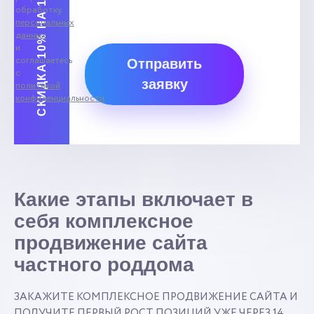
СКИДКА 10% НА 1-ЫЙ МЕСЯЦ
обработку
персональных
данных
и
соглашаетесь
Отправить
с
заявку
политикой
конфиденциальности
.
Какие этапы включает в
себя комплексное
продвижение сайта
частного роддома
ЗАКАЖИТЕ КОМПЛЕКСНОЕ ПРОДВИЖЕНИЕ САЙТА И
ПОЛУЧИТЕ ПЕРВЫЙ РОСТ ПОЗИЦИЙ УЖЕ ЧЕРЕЗ 14