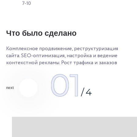
7-10
Ч
Что было сделано
Ко
оп
ре
Комплексное продвижение, реструктуризация
о
с
сайта. SEO-оптимизация, настройка и ведение
контекстной рекламы. Рост трафика и заказов
01
next
/
4