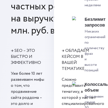
частных роддомов
неделями
на выручку от 20
Безлимит
запросов
млн. руб. в год.
Никаких
ограничений
по
количеству
→ SEO – ЭТО
→ ОБЛАДАЕМ
фраз
БЫСТРО И
КЕЙСОМ В
и
ЭФФЕКТИВНО
ВАШЕЙ
высоте
ТЕМАТИКЕ
позиций
Уже более 10 лет
развеиваем мифы
Сложно
Колоссал
о том, что
представить
объем
продвижение
тематику, в
Выполняем
сайта роддома –
которой у нас нет
свыше
это долго и
специализированного
50