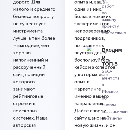
дорого. Для
опыта и, ваша –
работ
малого и среднего
одна из них.
по
бизнеса попросту
Больше никаких
вашему
не существует
экспериментов,
проекту
инструмента
непроверенных
ежемесячно
лучше, а тем более
подрядчиков,
– выгоднее, чем
потраченных
Входим
хорошо
впустую денег.
в
наполненный и
Воспользуйтесь
ТОП-5
раскрученный
кейсом экспертов,
SEO-
сайт, позиции
у которых есть
агентств
которого
опыт в
в
занимают
маркетинге
Москве
рейтинговые
именно вашего
по
строчки в
направления.
многим
поисковых
Дайте своему
независимым
системах. Наша
сайту шанс на
рейтингам
авторская
новую жизнь, и он