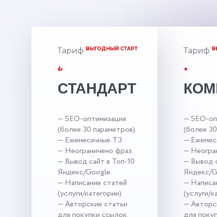
ВЫГОДНЫЙ СТАРТ
В
Тариф
Тариф
👍
★
СТАНДАРТ
КОМ
— SEO-оптимизация
— SEO-оп
(более 30 параметров).
(более 30
— Ежемесячные ТЗ
— Ежемес
— Неограничено фраз.
— Неогра
— Вывод сайт в Топ-10
— Вывод с
Яндекс/Google.
Яндекс/G
— Написание статей
— Написа
(услуги/категории).
(услуги/к
— Авторские статьи
— Авторс
для покупки ссылок.
для поку