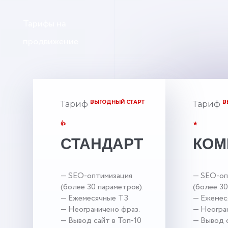
Тарифы на
продвижение
ВЫГОДНЫЙ СТАРТ
В
Тариф
Тариф
👍
★
СТАНДАРТ
КОМ
— SEO-оптимизация
— SEO-оп
(более 30 параметров).
(более 30
— Ежемесячные ТЗ
— Ежемес
— Неограничено фраз.
— Неогра
— Вывод сайт в Топ-10
— Вывод с