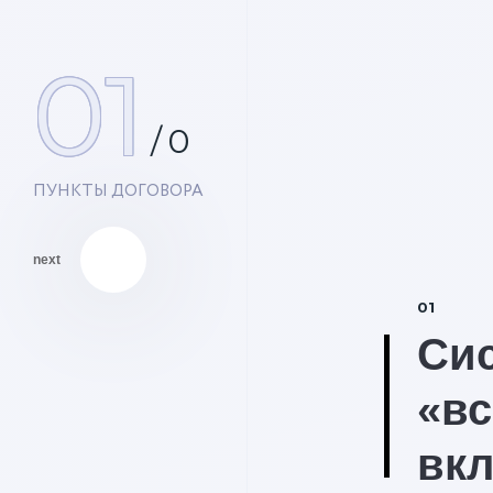
01
/
0
ПУНКТЫ ДОГОВОРА
next
01
Си
«вс
вк