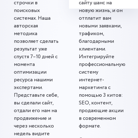
строчки в
сайту шанс на
поисковых
новую жизнь, и он
системах. Наша
отплатит вам
авторская
новыми заявками,
методика
трафиком,
позволяет сделать
благодарными
результат уже
клиентами.
спустя 7–10 дней с
Интегрируйте
момента
профессиональную
оптимизации
систему
ресурса нашими
интернет-
экспертами.
маркетинга с
Представьте себе,
помощью 3 китов:
вы сделали сайт,
SEO, контент,
отдали его нам на
продающие акции
продвижение и
в современном
через несколько
формате.
недель видите