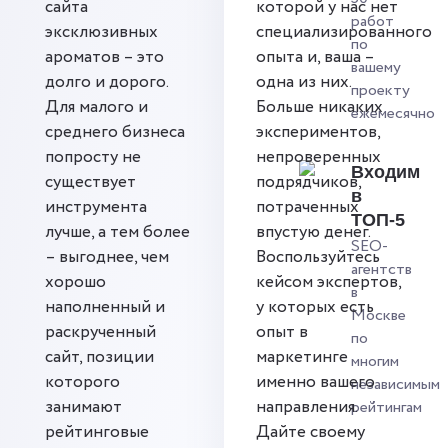
сайта
которой у нас нет
работ
эксклюзивных
специализированного
по
ароматов – это
опыта и, ваша –
вашему
долго и дорого.
одна из них.
проекту
Для малого и
Больше никаких
ежемесячно
среднего бизнеса
экспериментов,
попросту не
непроверенных
Входим
существует
подрядчиков,
в
инструмента
потраченных
ТОП-5
лучше, а тем более
впустую денег.
SEO-
– выгоднее, чем
Воспользуйтесь
агентств
хорошо
кейсом экспертов,
в
наполненный и
у которых есть
Москве
раскрученный
опыт в
по
сайт, позиции
маркетинге
многим
которого
именно вашего
независимым
занимают
направления.
рейтингам
рейтинговые
Дайте своему