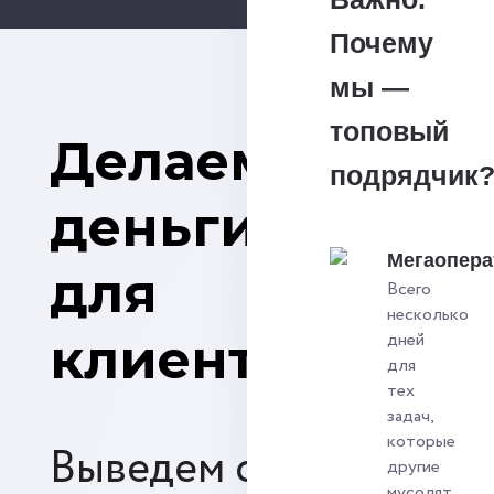
Почему
мы —
топовый
Делаем
подрядчик
деньги
Мегаопера
для
Всего
несколько
клиентов
дней
для
тех
задач,
которые
Выведем сайт
другие
мусолят