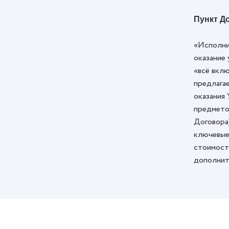
Пункт До
«Исполни
оказание 
«всё вклю
предлага
оказания 
предмето
Договора
ключевые
стоимост
дополнит