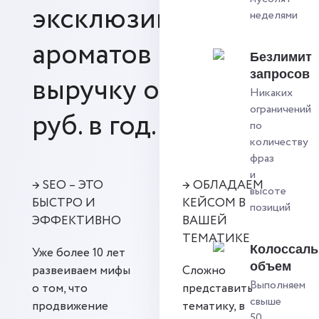
эксклюзивных
неделями
ароматов на
Безлимит
запросов
выручку от 20 млн.
Никаких
ограничений
руб. в год.
по
количеству
фраз
и
→ SEO – ЭТО
→ ОБЛАДАЕМ
высоте
БЫСТРО И
КЕЙСОМ В
позиций
ЭФФЕКТИВНО
ВАШЕЙ
ТЕМАТИКЕ
Колоссал
Уже более 10 лет
объем
развеиваем мифы
Сложно
Выполняем
о том, что
представить
свыше
продвижение
тематику, в
50