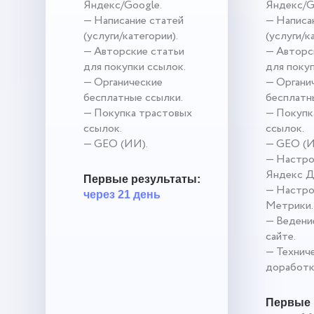
Яндекс/Google.
Яндекс/G
— Написание статей
— Написа
(услуги/категории).
(услуги/к
— Авторские статьи
— Авторс
для покупки ссылок.
для поку
— Органические
— Органи
бесплатные ссылки.
бесплатн
— Покупка трастовых
— Покупк
ссылок.
ссылок.
— GEO (ИИ).
— GEO (И
— Настро
Яндекс Д
Первые результаты:
— Настро
через 21 день
Метрики.
— Ведение
сайте.
— Технич
доработк
Первые 