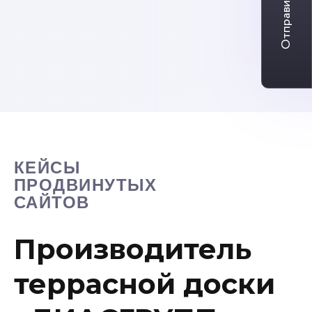
Отправить заявку
Договора
ключевые
стоимост
дополнит
КЕЙСЫ
ПРОДВИНУТЫХ
САЙТОВ
Производитель
террасной доски