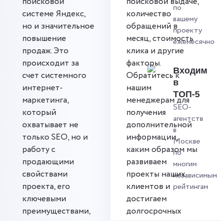
поисковой
поисковой выдаче,
по
системе Яндекс,
количество
вашему
но и значительное
обращений в
проекту
повышение
месяц, стоимость
ежемесячно
продаж. Это
клика и другие
происходит за
факторы.
Входим
счет системного
Обратитесь к
в
интернет-
нашим
ТОП-5
маркетинга,
менеджерам для
SEO-
который
получения
агентств
охватывает не
дополнительной
в
только SEO, но и
информации,
Москве
работу с
каким образом мы
по
продающими
развиваем
многим
свойствами
проекты наших
независимым
проекта, его
клиентов и
рейтингам
ключевыми
достигаем
преимуществами,
долгосрочных