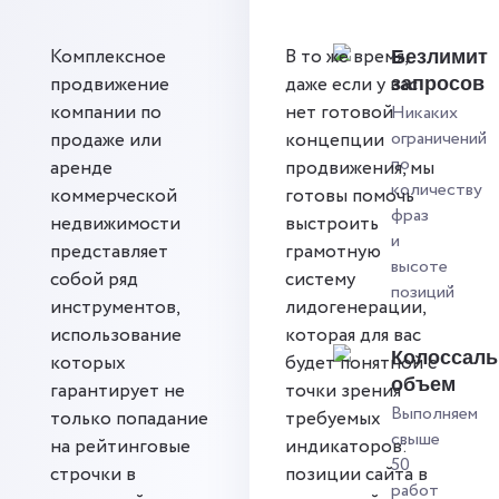
Комплексное
В то же время,
Безлимит
продвижение
даже если у вас
запросов
компании по
нет готовой
Никаких
ограничений
продаже или
концепции
по
аренде
продвижения, мы
количеству
коммерческой
готовы помочь
фраз
недвижимости
выстроить
и
представляет
грамотную
высоте
собой ряд
систему
позиций
инструментов,
лидогенерации,
использование
которая для вас
Колоссал
которых
будет понятной с
объем
гарантирует не
точки зрения
Выполняем
только попадание
требуемых
свыше
на рейтинговые
индикаторов:
50
строчки в
позиции сайта в
работ