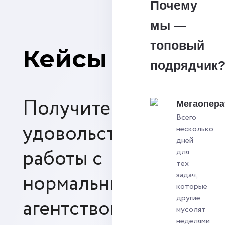
Почему
мы —
топовый
Кейсы
подрядчик
Получите
Мегаопера
Всего
удовольствие от
несколько
дней
работы с
для
тех
нормальным SEO-
задач,
которые
другие
агентством
мусолят
неделями