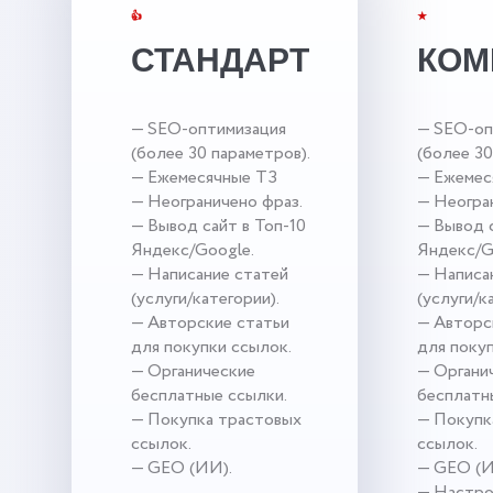
👍
★
СТАНДАРТ
КОМ
— SEO-оптимизация
— SEO-оп
(более 30 параметров).
(более 30
— Ежемесячные ТЗ
— Ежемес
— Неограничено фраз.
— Неогра
— Вывод сайт в Топ-10
— Вывод с
Яндекс/Google.
Яндекс/G
— Написание статей
— Написа
(услуги/категории).
(услуги/к
— Авторские статьи
— Авторс
для покупки ссылок.
для поку
— Органические
— Органи
бесплатные ссылки.
бесплатн
— Покупка трастовых
— Покупк
ссылок.
ссылок.
— GEO (ИИ).
— GEO (И
— Настро