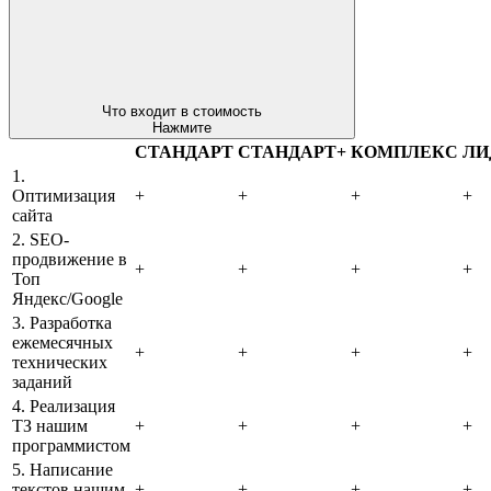
Что входит в стоимость
Нажмите
СТАНДАРТ
СТАНДАРТ+
КОМПЛЕКС
ЛИ
1.
Оптимизация
+
+
+
+
сайта
2. SEO-
продвижение в
+
+
+
+
Топ
Яндекс/Google
3. Разработка
ежемесячных
+
+
+
+
технических
заданий
4. Реализация
ТЗ нашим
+
+
+
+
программистом
5. Написание
текстов нашим
+
+
+
+