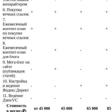
копирайтером
6. Покупка
+
+
+
+
вечных ссылок
7.
Ежемесячный
контент-план
+
+
+
+
по покупке
вечных ссылок
8.
Ежемесячный
-
+
-
+
контент-план
для блога
9. Мега-блог на
сайте
-
+
-
+
(публикация
статей)
10. Настройка
и ведение
-
-
+
+
Яндекс.Директ
11. Ведение
-
-
-
-
Дзен/VC
Стоимость
от 45 000
65 000
65 000
85
в месяц (₽)