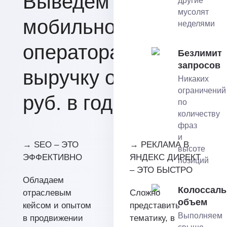
Выведем сайт
другие
мусолят
мобильного
неделями
оператора на
Безлимит
запросов
выручку от 50 млн.
Никаких
ограничений
руб. в год.
по
количеству
фраз
и
→ SEO – ЭТО
→ РЕКЛАМА В
высоте
ЭФФЕКТИВНО
ЯНДЕКС ДИРЕКТ
позиций
– ЭТО БЫСТРО
Обладаем
Колоссал
отраслевым
Сложно
объем
кейсом и опытом
представить
Выполняем
в продвижении
тематику, в