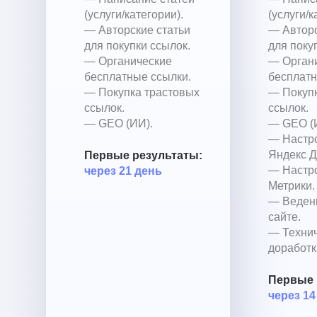
(услуги/категории).
(услуги/к
— Авторские статьи
— Авторс
для покупки ссылок.
для поку
— Органические
— Орган
бесплатные ссылки.
бесплатн
— Покупка трастовых
— Покупк
ссылок.
ссылок.
— GEO (ИИ).
— GEO (
— Настр
Яндекс Д
Первые результаты:
— Настр
через 21 день
Метрики.
— Ведени
сайте.
— Техни
доработк
Первые 
через 14