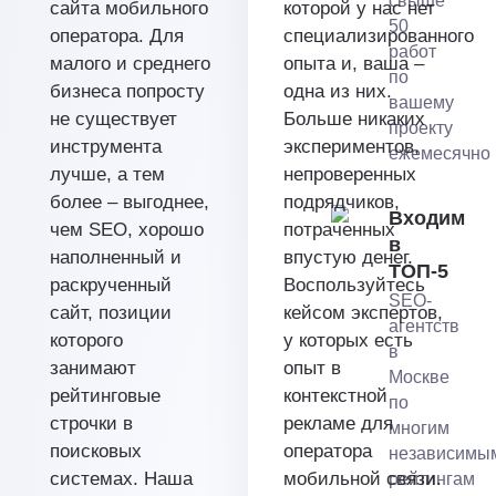
свыше
сайта мобильного
которой у нас нет
50
оператора. Для
специализированного
работ
малого и среднего
опыта и, ваша –
по
бизнеса попросту
одна из них.
вашему
не существует
Больше никаких
проекту
инструмента
экспериментов,
ежемесячно
лучше, а тем
непроверенных
более – выгоднее,
подрядчиков,
Входим
чем SEO, хорошо
потраченных
в
наполненный и
впустую денег.
ТОП-5
раскрученный
Воспользуйтесь
SEO-
сайт, позиции
кейсом экспертов,
агентств
которого
у которых есть
в
занимают
опыт в
Москве
рейтинговые
контекстной
по
строчки в
рекламе для
многим
поисковых
оператора
независимы
системах. Наша
мобильной связи.
рейтингам