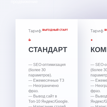
продвижение
ВЫГОДНЫЙ СТАРТ
В
Тариф
Тариф
👍
★
СТАНДАРТ
КОМ
— SEO-оптимизация
— SEO-о
(более 30
(более 3
параметров).
параметр
— Ежемесячные ТЗ
— Ежеме
— Неограничено
— Неогр
фраз.
фраз.
— Вывод сайт в
— Вывод 
Топ-10 Яндекс/Google.
Яндекс/G
— Написание статей
— Напис