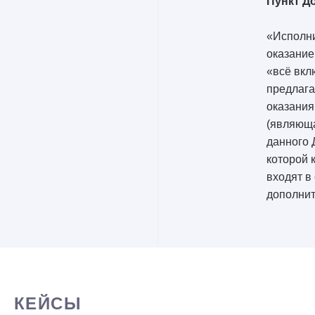
Пункт До
«Исполни
оказание
«всё вкл
предлага
оказания
(являющ
данного 
которой 
входят в
дополнит
КЕЙСЫ