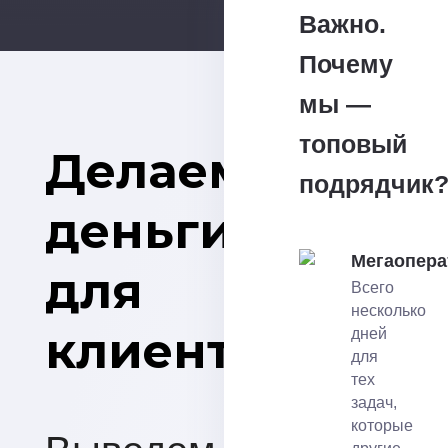
Важно.
Почему
мы —
топовый
Делаем
подрядчик
деньги
Мегаопера
для
Всего
несколько
клиентов
дней
для
тех
задач,
которые