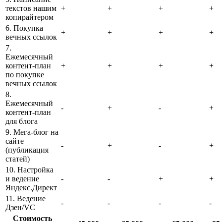
текстов нашим
+
+
+
+
копирайтером
6. Покупка
+
+
+
+
вечных ссылок
7.
Ежемесячный
контент-план
+
+
+
+
по покупке
вечных ссылок
8.
Ежемесячный
-
+
-
+
контент-план
для блога
9. Мега-блог на
сайте
-
+
-
+
(публикация
статей)
10. Настройка
и ведение
-
-
+
+
Яндекс.Директ
11. Ведение
-
-
-
-
Дзен/VC
Стоимость