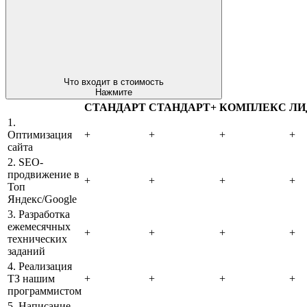
Что входит в стоимость
Нажмите
СТАНДАРТ
СТАНДАРТ+
КОМПЛЕКС
ЛИ
1.
Оптимизация
+
+
+
+
сайта
2. SEO-
продвижение в
+
+
+
+
Топ
Яндекс/Google
3. Разработка
ежемесячных
+
+
+
+
технических
заданий
4. Реализация
ТЗ нашим
+
+
+
+
программистом
5. Написание