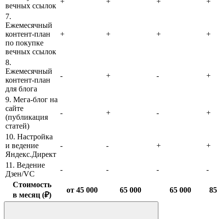
+
+
+
+
вечных ссылок
7.
Ежемесячный
контент-план
+
+
+
+
по покупке
вечных ссылок
8.
Ежемесячный
-
+
-
+
контент-план
для блога
9. Мега-блог на
сайте
-
+
-
+
(публикация
статей)
10. Настройка
и ведение
-
-
+
+
Яндекс.Директ
11. Ведение
-
-
-
-
Дзен/VC
Стоимость
от 45 000
65 000
65 000
85
в месяц (₽)