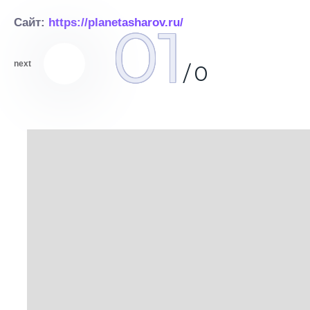
01
Сайт:
https://planetasharov.ru/
next
/
0