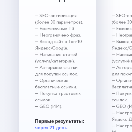
— SEO-оптимизация
— SEO-оп
(более 30 параметров).
(более 30
— Ежемесячные ТЗ
— Ежемес
— Неограничено фраз.
— Неогра
— Вывод сайт в Топ-10
— Вывод с
Яндекс/Google.
Яндекс/G
— Написание статей
— Написа
(услуги/категории).
(услуги/к
— Авторские статьи
— Авторс
для покупки ссылок.
для поку
— Органические
— Органи
бесплатные ссылки.
бесплатн
— Покупка трастовых
— Покупк
ссылок.
ссылок.
— GEO (ИИ).
— GEO (И
— Настро
Яндекс Д
Первые результаты:
— Настро
через 21 день