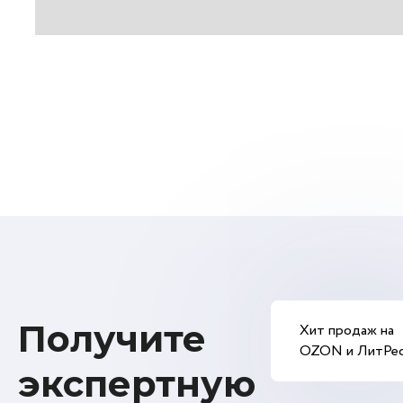
Получите
Хит продаж на
OZON и ЛитРе
экспертную