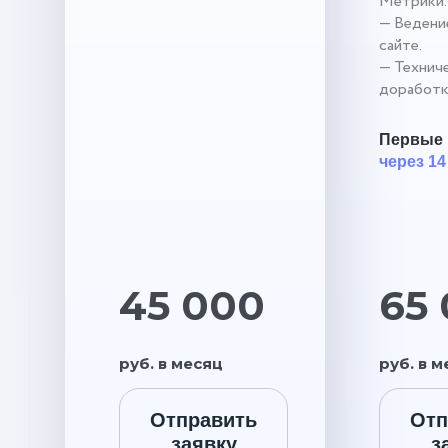
Метрики.
— Ведение
сайте.
— Технич
доработк
Первые 
через 14
45 000
65
руб. в месяц
руб. в 
Отправить
Отп
заявку
з