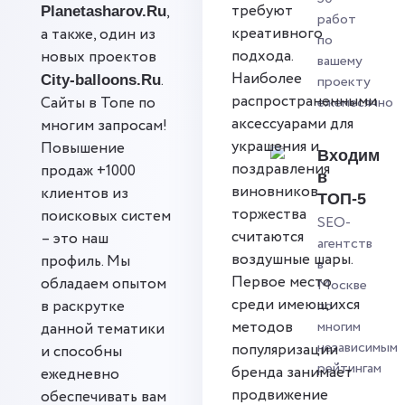
требуют
,
Planetasharov.Ru
работ
креативного
а также, один из
по
подхода.
новых проектов
вашему
Наиболее
.
City-balloons.Ru
проекту
распространенными
Сайты в Топе по
ежемесячно
аксессуарами для
многим запросам!
украшения и
Повышение
Входим
поздравления
продаж +1000
в
виновников
клиентов из
ТОП-5
торжества
поисковых систем
SEO-
считаются
– это наш
агентств
воздушные шары.
профиль. Мы
в
Первое место
обладаем опытом
Москве
среди имеющихся
в раскрутке
по
методов
многим
данной тематики
независимым
популяризации
и способны
рейтингам
бренда занимает
ежедневно
продвижение
обеспечивать вам