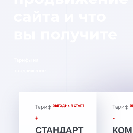
сайта и что
вы получите
Тарифы на
продвижение
ВЫГОДНЫЙ СТАРТ
В
Тариф
Тариф
👍
★
СТАНДАРТ
КОМ