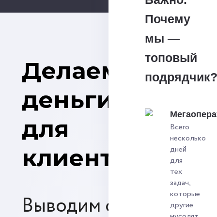
Почему
мы —
топовый
Делаем
подрядчик
деньги
Мегаопера
для
Всего
несколько
клиентов
дней
для
тех
задач,
которые
Выводим сайты по
другие
мусолят