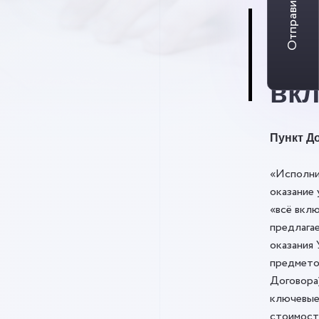
Отправить заявку
Си
«вс
вк
Пункт До
«Исполни
оказание 
«всё вклю
предлага
оказания 
предмето
Договора
ключевые
стоимост