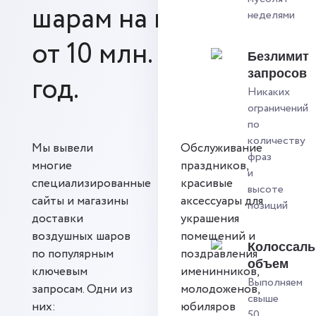
шарам на выручку
неделями
от 10 млн. рублей в
Безлимит
запросов
год.
Никаких
ограничений
по
количеству
Мы вывели
Обслуживание
фраз
многие
праздников,
и
специализированные
красивые
высоте
сайты и магазины
аксессуары для
позиций
доставки
украшения
воздушных шаров
помещений и
Колоссал
по популярным
поздравления
объем
ключевым
именинников,
Выполняем
запросам. Одни из
молодоженов,
свыше
них:
юбиляров
50