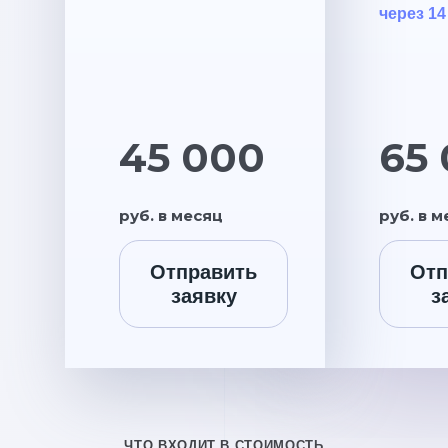
через 14
45 000
65
руб. в месяц
руб. в 
Отправить
Отп
заявку
з
ЧТО ВХОДИТ В СТОИМОСТЬ