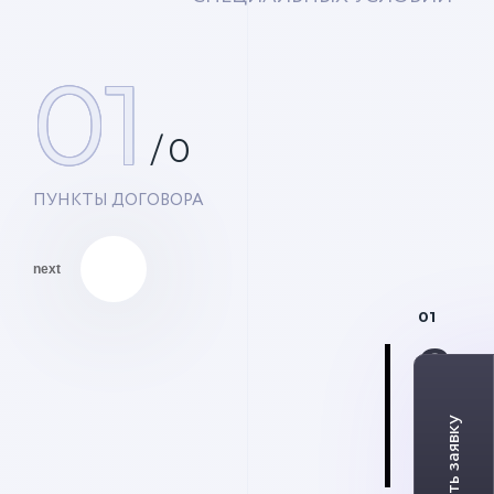
01
/
0
ПУНКТЫ ДОГОВОРА
next
01
Си
«вс
вк