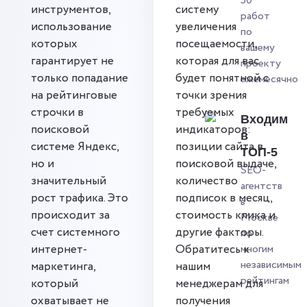
50
инструментов,
систему
работ
использование
увеличения
по
которых
посещаемости,
вашему
гарантирует не
которая для вас
проекту
только попадание
будет понятной с
ежемесячно
на рейтинговые
точки зрения
строчки в
требуемых
Входим
поисковой
индикаторов:
в
системе Яндекс,
позиции сайта в
ТОП-5
но и
поисковой выдаче,
SEO-
значительный
количество
агентств
рост трафика. Это
подписок в месяц,
в
происходит за
стоимость клика и
Москве
счет системного
другие факторы.
по
интернет-
Обратитесь к
многим
независимым
маркетинга,
нашим
рейтингам
который
менеджерам для
охватывает не
получения