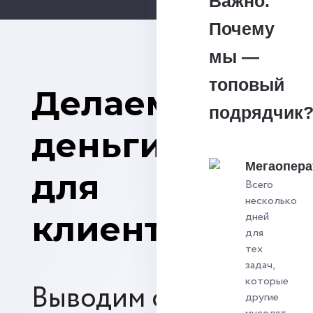
Важно.
Почему
мы —
топовый
Делаем
подрядчик
деньги
Мегаопера
для
Всего
несколько
клиентов
дней
для
тех
задач,
которые
Выводим сайты
другие