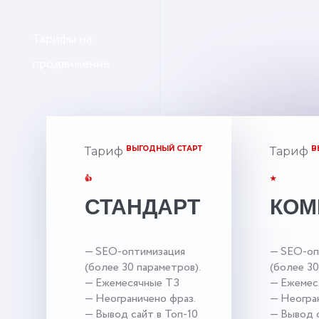
Тарифы на
продвижение
ВЫГОДНЫЙ СТАРТ
В
Тариф
Тариф
👍
★
СТАНДАРТ
КОМ
— SEO-оптимизация
— SEO-оп
(более 30 параметров).
(более 30
— Ежемесячные ТЗ
— Ежемес
— Неограничено фраз.
— Неогра
— Вывод сайт в Топ-10
— Вывод с