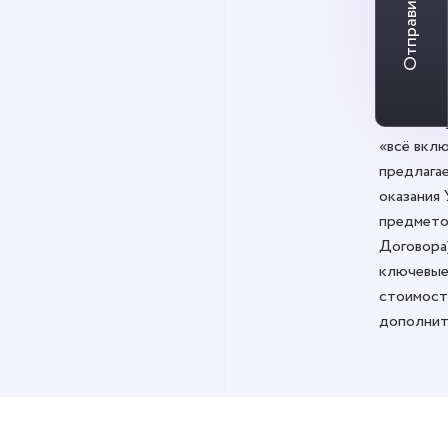
Отправить заявку
Пункт До
«Исполни
оказание 
«всё вклю
предлага
оказания 
предмето
Договора
ключевые
стоимост
дополнит