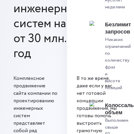
мусолят
инженерных
неделями
систем на выручку
Безлимит
запросов
от 30 млн. рублей в
Никаких
ограничений
год
по
количеству
фраз
и
Комплексное
В то же время,
высоте
продвижение
даже если у вас
позиций
сайта компании по
нет готовой
проектированию
концепции
Колоссал
инженерных
продвижения, мы
объем
систем
готовы помочь
Выполняем
представляет
выстроить
свыше
собой ряд
грамотную