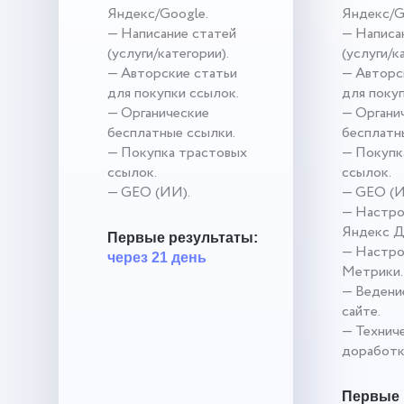
Яндекс/Google.
Яндекс/G
— Написание статей
— Написа
(услуги/категории).
(услуги/к
— Авторские статьи
— Авторс
для покупки ссылок.
для поку
— Органические
— Органи
бесплатные ссылки.
бесплатн
— Покупка трастовых
— Покупк
ссылок.
ссылок.
— GEO (ИИ).
— GEO (И
— Настро
Яндекс Д
Первые результаты:
— Настро
через 21 день
Метрики.
— Ведение
сайте.
— Технич
доработк
Первые 