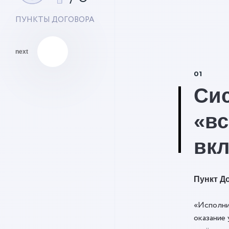
ПУНКТЫ ДОГОВОРА
next
01
Си
«вс
вк
Пункт До
«Исполни
оказание 