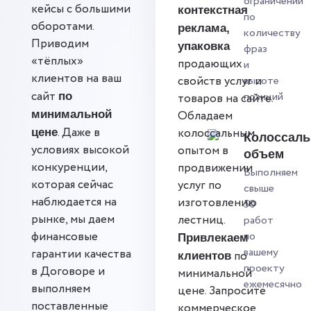
ограничений
кейсы с большими
контекстная
по
оборотами.
реклама,
количеству
Приводим
упаковка
фраз
«тёплых»
продающих
и
клиентов на ваш
свойств услуг и
высоте
сайт
позиций
по
товаров на сайте.
минимальной
Обладаем
. Даже в
колоссальным
цене
Колоссал
условиях высокой
опытом в
объем
конкуренции,
продвижении
Выполняем
которая сейчас
услуг по
свыше
наблюдается на
изготовлению
50
рынке, мы даем
лестниц.
работ
финансовые
по
Привлекаем
вашему
гарантии качества
по
клиентов
проекту
в Договоре и
минимальной
ежемесячно
выполняем
цене. Запросите
поставленные
коммерческое