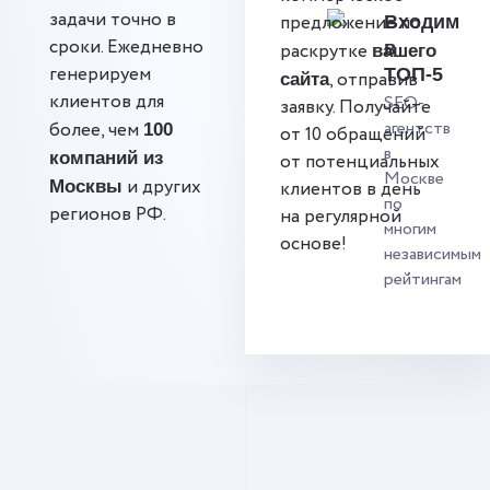
задачи точно в
предложение по
Входим
сроки. Ежедневно
в
раскрутке
вашего
генерируем
ТОП-5
, отправив
сайта
клиентов для
SEO-
заявку. Получайте
агентств
более, чем
100
от 10 обращений
в
компаний из
от потенциальных
Москве
и других
Москвы
клиентов в день
по
регионов РФ.
на регулярной
многим
основе!
независимым
рейтингам