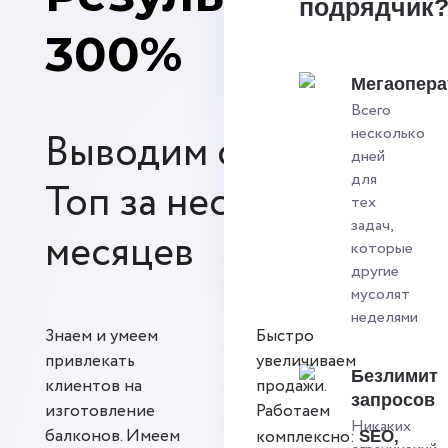
подрядчик
300%
Мегаопера
Всего
несколько
Выводим сайты в
дней
для
Топ за несколько
тех
задач,
месяцев
которые
другие
мусолят
неделями
Знаем и умеем
Быстро
привлекать
увеличиваем
Безлимит
клиентов на
продажи.
запросов
изготовление
Работаем
Никаких
балконов. Имеем
комплексно:
SEO,