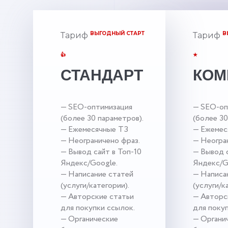
ВЫГОДНЫЙ СТАРТ
В
Тариф
Тариф
👍
★
СТАНДАРТ
КОМ
— SEO-оптимизация
— SEO-оп
(более 30 параметров).
(более 30
— Ежемесячные ТЗ
— Ежемес
— Неограничено фраз.
— Неогра
— Вывод сайт в Топ-10
— Вывод с
Яндекс/Google.
Яндекс/G
— Написание статей
— Написа
(услуги/категории).
(услуги/к
— Авторские статьи
— Авторс
для покупки ссылок.
для поку
— Органические
— Органи