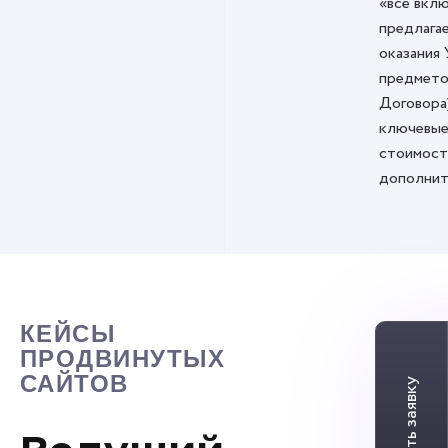
«всё вклю
предлага
оказания 
предмето
Договора
ключевые
стоимост
дополнит
КЕЙСЫ
ПРОДВИНУТЫХ
САЙТОВ