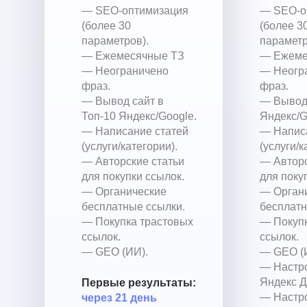
— SEO-оптимизация
— SEO-о
(более 30
(более 3
параметров).
параметр
— Ежемесячные ТЗ
— Ежеме
— Неограничено
— Неогр
фраз.
фраз.
— Вывод сайт в
— Вывод 
Топ-10 Яндекс/Google.
Яндекс/G
— Написание статей
— Напис
(услуги/категории).
(услуги/к
— Авторские статьи
— Авторс
для покупки ссылок.
для поку
— Органические
— Орган
бесплатные ссылки.
бесплатн
— Покупка трастовых
— Покупк
ссылок.
ссылок.
— GEO (ИИ).
— GEO (
— Настр
Яндекс Д
Первые результаты:
— Настр
через 21 день