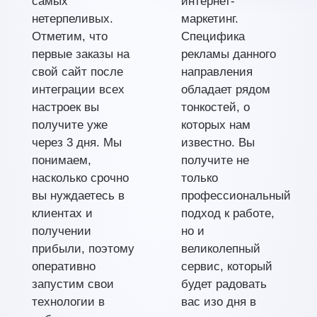
самых
интернет-
нетерпеливых.
маркетинг.
Отметим, что
Специфика
первые заказы на
рекламы данного
свой сайт после
направления
интеграции всех
обладает рядом
настроек вы
тонкостей, о
получите уже
которых нам
через 3 дня. Мы
известно. Вы
понимаем,
получите не
насколько срочно
только
вы нуждаетесь в
профессиональный
клиентах и
подход к работе,
получении
но и
прибыли, поэтому
великолепный
оперативно
сервис, который
запустим свои
будет радовать
технологии в
вас изо дня в