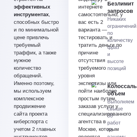
Безлимит
эффективных
интернете
запросов
инструментах
,
самостоятельно, у
Никаких
способных быстро
вас есть 2
ограничений
и по минимальной
варианта —
по
цене привлечь
тестировать и
количеству
требуемый
тратить деньги по
фраз
траффик, а также
причине
и
нужное
отсутствия
высоте
количество
требуемого
позиций
обращений.
уровня
Именно поэтому,
экспертизы или
Колоссал
мы используем
пойти наиболее
объем
комплексное
простым путем,
Выполняем
продвижение
заказав услуги у
свыше
сайта проекта
специализированного
50
киберспорта с
агентства в
работ
учетом 2 главных
Москве, которым
по
инструментов —
является
вашему