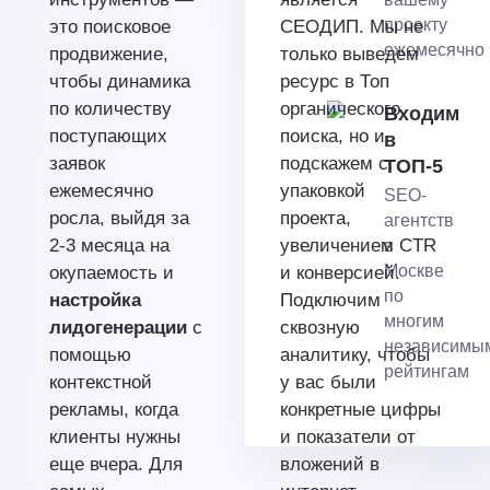
проекту
это поисковое
СЕОДИП. Мы не
ежемесячно
продвижение,
только выведем
чтобы динамика
ресурс в Топ
по количеству
органического
Входим
поступающих
поиска, но и
в
заявок
подскажем с
ТОП-5
ежемесячно
упаковкой
SEO-
росла, выйдя за
проекта,
агентств
2-3 месяца на
увеличением CTR
в
Москве
окупаемость и
и конверсией.
по
настройка
Подключим
многим
лидогенерации
с
сквозную
независимы
помощью
аналитику, чтобы
рейтингам
контекстной
у вас были
рекламы, когда
конкретные цифры
клиенты нужны
и показатели от
еще вчера. Для
вложений в