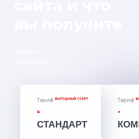
сайта и что
вы получите
Тарифы на
продвижение
ВЫГОДНЫЙ СТАРТ
В
Тариф
Тариф
👍
★
СТАНДАРТ
КОМ