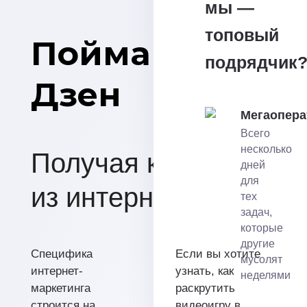
мы —
топовый
Поймайте
подрядчик
Дзен
Мегаопера
Всего
несколько
Получая клиентов
дней
для
из интернета
тех
задач,
которые
другие
Специфика
Если вы хотите
мусолят
интернет-
узнать, как
неделями
маркетинга
раскрутить
строится на
видеоигру в