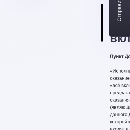
Отправить заявку
Си
«вс
вк
Пункт До
«Исполни
оказание
«всё вкл
предлага
оказания
(являющ
данного 
которой 
входят в