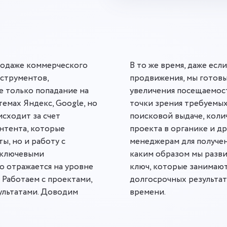
родаже коммерческого
В то же время, даже есл
нструментов,
продвижения, мы готов
е только попадание на
увеличения посещаемост
емах Яндекс, Google, но
точки зрения требуемых
исходит за счет
поисковой выдаче, коли
нтента, которые
проекта в органике и д
ы, но и работу с
менеджерам для получе
 ключевыми
каким образом мы разв
 отражается на уровне
ключ, которые занимают
 Работаем с проектами,
долгосрочных результат
зультатами. Доводим
времени.