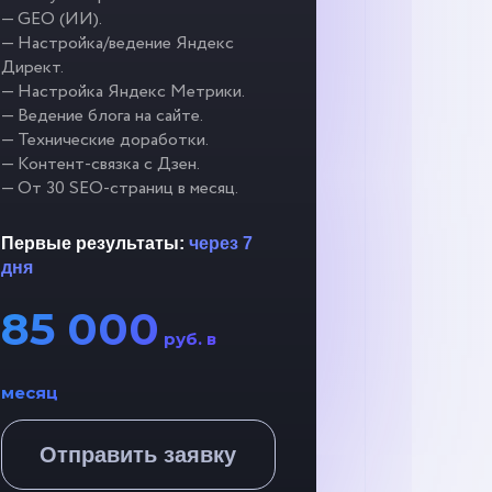
— GEO (ИИ).
— Настройка/ведение Яндекс
Директ.
— Настройка Яндекс Метрики.
— Ведение блога на сайте.
— Технические доработки.
— Контент-связка с Дзен.
— От 30 SEO-страниц в месяц.
Первые результаты:
через 7
дня
85 000
руб. в
месяц
Отправить заявку