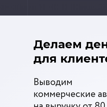
Делаем де
для клиент
Выводим
коммерческие ав
на выручку от 80