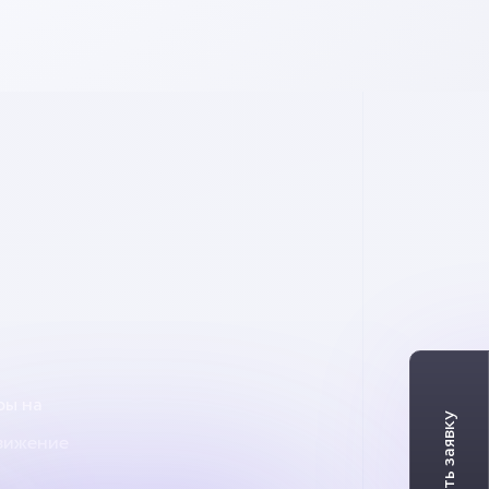
фы на
вижение