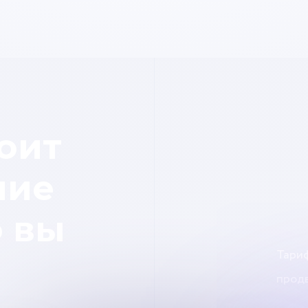
оит
ние
о вы
Тари
прод