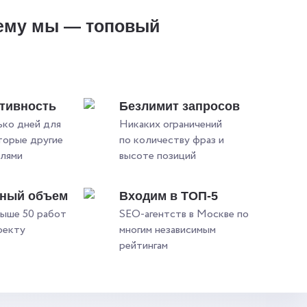
ему мы — топовый
?
тивность
Безлимит запросов
ько дней для
Никаких ограничений
оторые другие
по количеству фраз и
елями
высоте позиций
ьный объем
Входим в ТОП-5
ыше 50 работ
SEO-агентств в Москве по
оекту
многим независимым
рейтингам