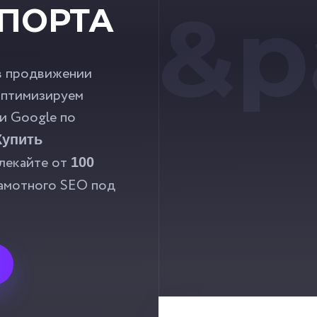
&p
ПОРТА
в продвижении
Оптимизируем
 и Google по
Купить
влекайте от
100
амотного SEO под