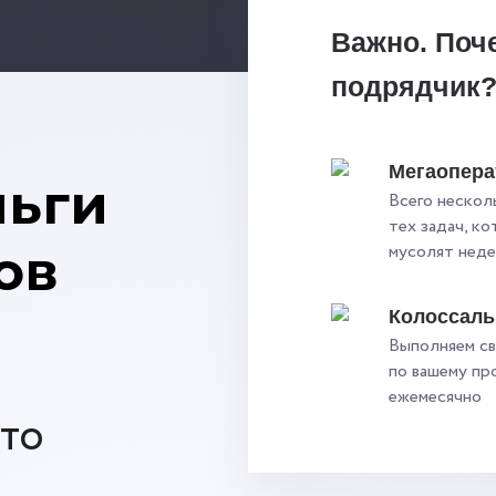
Важно. Поч
подрядчик
Мегаопера
ньги
Всего нескол
тех задач, к
ов
мусолят нед
Колоссал
Выполняем св
по вашему пр
ежемесячно
то