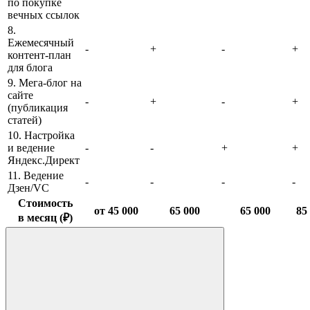
по покупке
вечных ссылок
8.
Ежемесячный
-
+
-
+
контент-план
для блога
9. Мега-блог на
сайте
-
+
-
+
(публикация
статей)
10. Настройка
и ведение
-
-
+
+
Яндекс.Директ
11. Ведение
-
-
-
-
Дзен/VC
Стоимость
от 45 000
65 000
65 000
85
в месяц (₽)