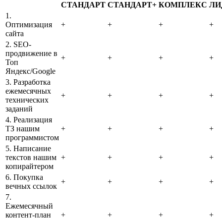
СТАНДАРТ
СТАНДАРТ+
КОМПЛЕКС
ЛИ
1.
Оптимизация
+
+
+
+
сайта
2. SEO-
продвижение в
+
+
+
+
Топ
Яндекс/Google
3. Разработка
ежемесячных
+
+
+
+
технических
заданий
4. Реализация
ТЗ нашим
+
+
+
+
программистом
5. Написание
текстов нашим
+
+
+
+
копирайтером
6. Покупка
+
+
+
+
вечных ссылок
7.
Ежемесячный
контент-план
+
+
+
+