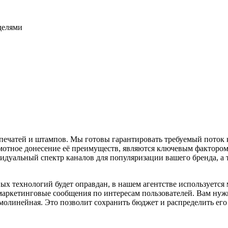
еделями
печатей и штампов. Мы готовы гарантировать требуемый поток 
грамотное донесение её преимуществ, являются ключевым фактор
дуальный спектр каналов для популяризации вашего бренда, а 
ных технологий будет оправдан, в нашем агентстве используетс
маркетинговые сообщения по интересам пользователей. Вам нужн
ямолинейная. Это позволит сохранить бюджет и распределить ег