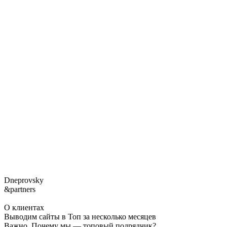
Dneprovsky
&partners
О клиентах
Выводим сайты в Топ за несколько месяцев
Важно. Почему мы — топовый подрядчик?