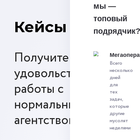
мы —
топовый
Кейсы
подрядчик
Получите
Мегаопера
Всего
удовольствие от
несколько
дней
работы с
для
тех
нормальным SEO-
задач,
которые
другие
агентством
мусолят
неделями