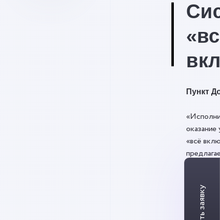
Си
«вс
вк
Пункт До
«Исполни
оказание 
«всё вклю
предлага
оказания 
предмето
Договора
ключевые
стоимост