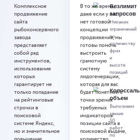
Комплексное
В то же время,
Безлимит
продвижение
даже если у вас
запросов
сайта
нет готовой
Никаких
ограничений
рыбоконсервного
концепции
по
завода
продвижения, мы
количеству
представляет
готовы помочь
фраз
собой ряд
выстроить
и
инструментов,
грамотную
высоте
использование
систему
позиций
которых
лидогенерации,
гарантирует не
которая для вас
Колоссал
только попадание
будет понятной с
объем
на рейтинговые
точки зрения
Выполняем
строчки в
требуемых
свыше
поисковой
индикаторов:
50
системе Яндекс,
позиции сайта в
работ
но и значительное
поисковой выдаче,
по
повышение
количество