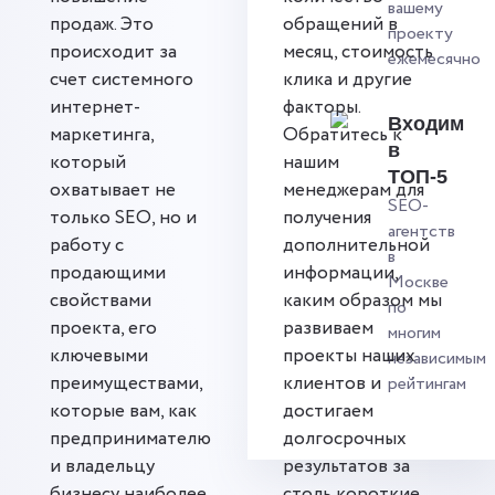
вашему
продаж. Это
обращений в
проекту
происходит за
месяц, стоимость
ежемесячно
счет системного
клика и другие
интернет-
факторы.
Входим
маркетинга,
Обратитесь к
в
который
нашим
ТОП-5
охватывает не
менеджерам для
SEO-
только SEO, но и
получения
агентств
работу с
дополнительной
в
продающими
информации,
Москве
свойствами
каким образом мы
по
проекта, его
развиваем
многим
ключевыми
проекты наших
независимым
преимуществами,
клиентов и
рейтингам
которые вам, как
достигаем
предпринимателю
долгосрочных
и владельцу
результатов за
бизнесу наиболее
столь короткие