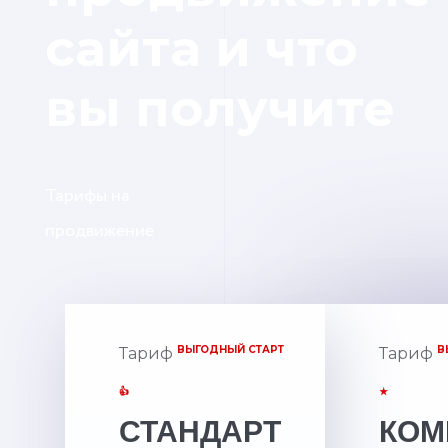
сайта и что
вы получите
Тарифы на
продвижение
ВЫГОДНЫЙ СТАРТ
В
Тариф
Тариф
👍
★
СТАНДАРТ
КОМ