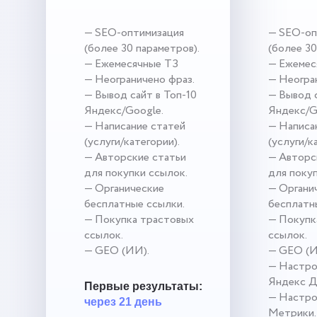
— SEO-оптимизация
— SEO-оп
(более 30 параметров).
(более 30
— Ежемесячные ТЗ
— Ежемес
— Неограничено фраз.
— Неогра
— Вывод сайт в Топ-10
— Вывод с
Яндекс/Google.
Яндекс/G
— Написание статей
— Написа
(услуги/категории).
(услуги/к
— Авторские статьи
— Авторс
для покупки ссылок.
для поку
— Органические
— Органи
бесплатные ссылки.
бесплатн
— Покупка трастовых
— Покупк
ссылок.
ссылок.
— GEO (ИИ).
— GEO (И
— Настро
Яндекс Д
Первые результаты:
— Настро
через 21 день
Метрики.