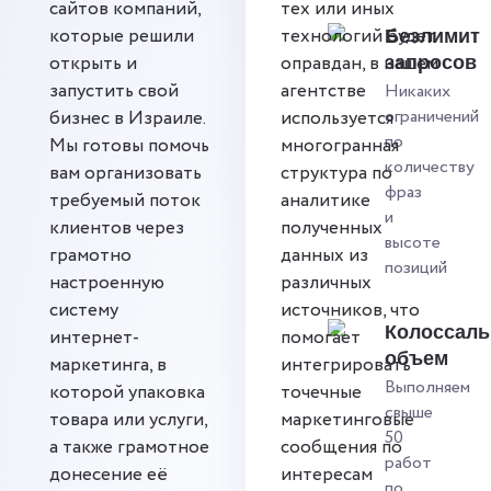
сайтов компаний,
тех или иных
которые решили
технологий будет
Безлимит
открыть и
оправдан, в нашем
запросов
запустить свой
агентстве
Никаких
ограничений
бизнес в Израиле.
используется
по
Мы готовы помочь
многогранная
количеству
вам организовать
структура по
фраз
требуемый поток
аналитике
и
клиентов через
полученных
высоте
грамотно
данных из
позиций
настроенную
различных
систему
источников, что
Колоссал
интернет-
помогает
объем
маркетинга, в
интегрировать
Выполняем
которой упаковка
точечные
свыше
товара или услуги,
маркетинговые
50
а также грамотное
сообщения по
работ
донесение её
интересам
по