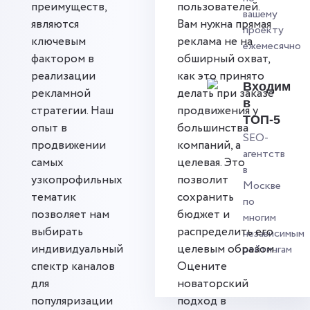
преимуществ,
пользователей.
вашему
являются
Вам нужна прямая
проекту
ключевым
реклама не на
ежемесячно
фактором в
обширный охват,
реализации
как это принято
Входим
рекламной
делать при заказе
в
стратегии. Наш
продвижения у
ТОП-5
опыт в
большинства
SEO-
продвижении
компаний, а
агентств
самых
целевая. Это
в
узкопрофильных
позволит
Москве
тематик
сохранить
по
позволяет нам
бюджет и
многим
выбирать
распределить его
независимым
индивидуальный
целевым образом.
рейтингам
спектр каналов
Оцените
для
новаторский
популяризации
подход в