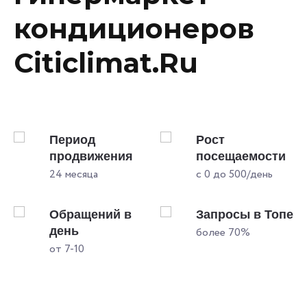
кондиционеров
Citiclimat.Ru
и
Период
Рост
продвижения
посещаемости
24 месяца
с 0 до 500/день
пе
Обращений в
Запросы в Топе
день
более 70%
от 7-10
Ч