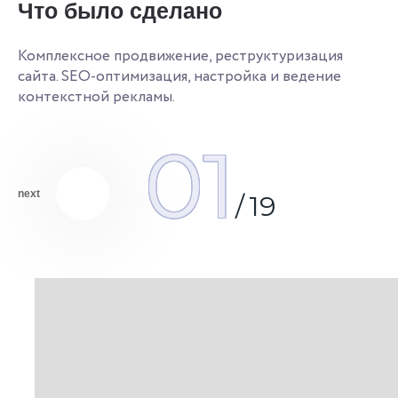
Что было сделано
с
Ко
оп
ре
Комплексное продвижение, реструктуризация
сайта. SEO-оптимизация, настройка и ведение
контекстной рекламы.
01
next
/
19