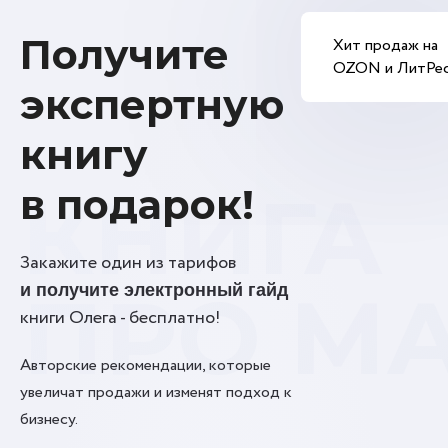
Получите
Хит продаж на
OZON и ЛитРе
экспертную
книгу
КНИГА
в подарок!
Закажите один из тарифов
ПРО М
и получите электронный гайд
книги Олега - бесплатно!
Авторские рекомендации, которые
увеличат продажи и изменят подход к
бизнесу.