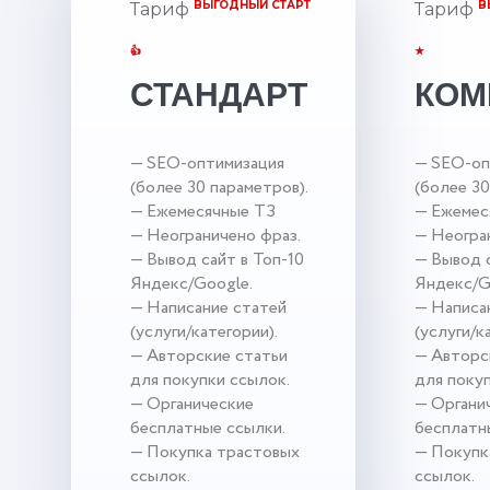
ВЫГОДНЫЙ СТАРТ
В
Тариф
Тариф
👍
★
СТАНДАРТ
КОМ
— SEO-оптимизация
— SEO-оп
(более 30 параметров).
(более 30
— Ежемесячные ТЗ
— Ежемес
— Неограничено фраз.
— Неогра
— Вывод сайт в Топ-10
— Вывод с
Яндекс/Google.
Яндекс/G
— Написание статей
— Написа
(услуги/категории).
(услуги/к
— Авторские статьи
— Авторс
для покупки ссылок.
для поку
— Органические
— Органи
бесплатные ссылки.
бесплатн
— Покупка трастовых
— Покупк
ссылок.
ссылок.