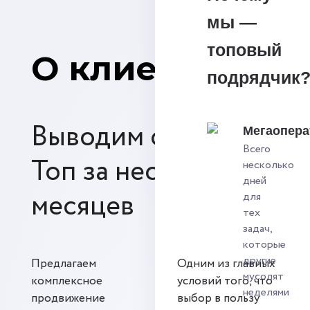
мы —
топовый
О клиентах
подрядчик
Выводим сайты в
Мегаопера
Всего
Топ за несколько
несколько
дней
месяцев
для
тех
задач,
которые
другие
Предлагаем
Одним из главных
мусолят
комплексное
условий того, что
неделями
продвижение
выбор в пользу