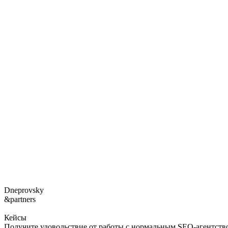
Dneprovsky
&partners
Кейсы
Получите удовольствие от работы с нормальным SEO-агентств