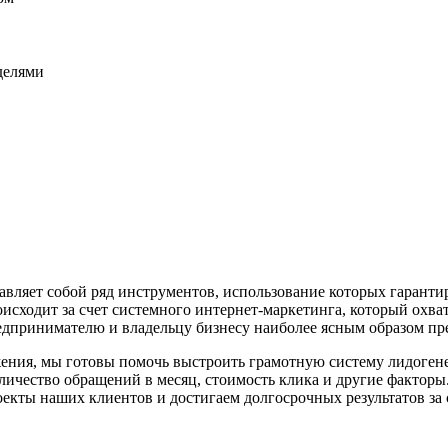
еделями
вляет собой ряд инструментов, использование которых гарантир
оисходит за счет системного интернет-маркетинга, который охва
едпринимателю и владельцу бизнесу наиболее ясным образом пр
жения, мы готовы помочь выстроить грамотную систему лидогенер
оличество обращений в месяц, стоимость клика и другие фактор
кты наших клиентов и достигаем долгосрочных результатов за 