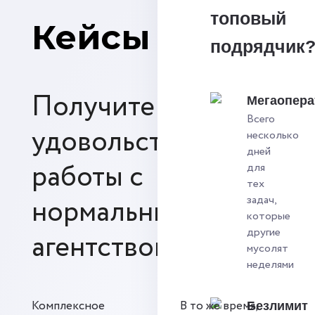
топовый
Кейсы
подрядчик
Получите
Мегаопера
Всего
удовольствие от
несколько
дней
работы с
для
тех
нормальным SEO-
задач,
которые
другие
агентством
мусолят
неделями
Комплексное
В то же время,
Безлимит