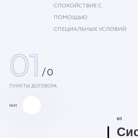
СПОКОЙСТВИЕ С
ПОМОЩЬЮ
СПЕЦИАЛЬНЫХ УСЛОВИЙ
01
/
0
ПУНКТЫ ДОГОВОРА
next
01
Си