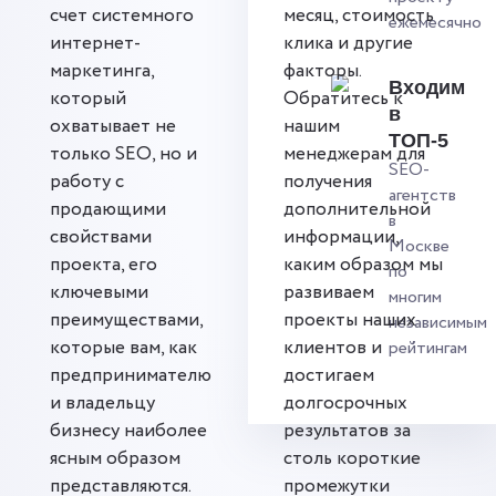
счет системного
месяц, стоимость
ежемесячно
интернет-
клика и другие
маркетинга,
факторы.
Входим
который
Обратитесь к
в
охватывает не
нашим
ТОП-5
только SEO, но и
менеджерам для
SEO-
работу с
получения
агентств
продающими
дополнительной
в
свойствами
информации,
Москве
проекта, его
каким образом мы
по
ключевыми
развиваем
многим
преимуществами,
проекты наших
независимым
которые вам, как
клиентов и
рейтингам
предпринимателю
достигаем
и владельцу
долгосрочных
бизнесу наиболее
результатов за
ясным образом
столь короткие
представляются.
промежутки