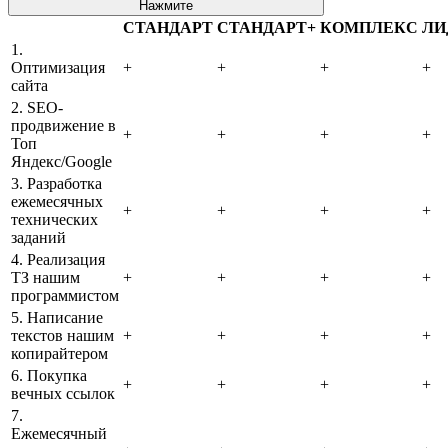
Нажмите
СТАНДАРТ
СТАНДАРТ+
КОМПЛЕКС
ЛИ
1.
Оптимизация
+
+
+
+
сайта
2. SEO-
продвижение в
+
+
+
+
Топ
Яндекс/Google
3. Разработка
ежемесячных
+
+
+
+
технических
заданий
4. Реализация
ТЗ нашим
+
+
+
+
программистом
5. Написание
текстов нашим
+
+
+
+
копирайтером
6. Покупка
+
+
+
+
вечных ссылок
7.
Ежемесячный