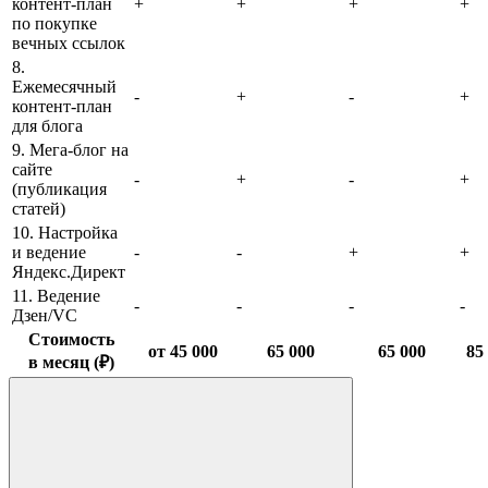
контент-план
+
+
+
+
по покупке
вечных ссылок
8.
Ежемесячный
-
+
-
+
контент-план
для блога
9. Мега-блог на
сайте
-
+
-
+
(публикация
статей)
10. Настройка
и ведение
-
-
+
+
Яндекс.Директ
11. Ведение
-
-
-
-
Дзен/VC
Стоимость
от 45 000
65 000
65 000
85
в месяц (₽)