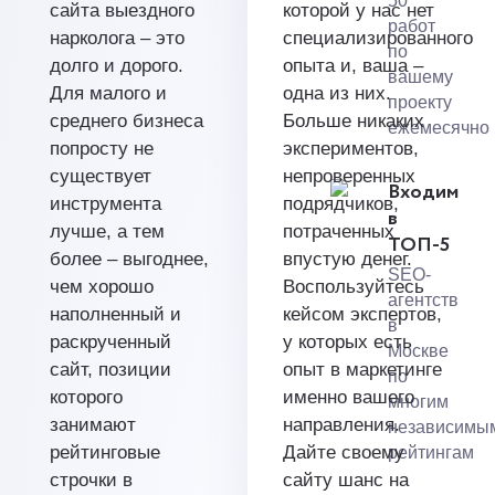
50
сайта выездного
которой у нас нет
работ
нарколога – это
специализированного
по
долго и дорого.
опыта и, ваша –
вашему
Для малого и
одна из них.
проекту
среднего бизнеса
Больше никаких
ежемесячно
попросту не
экспериментов,
существует
непроверенных
Входим
инструмента
подрядчиков,
в
лучше, а тем
потраченных
ТОП-5
более – выгоднее,
впустую денег.
SEO-
чем хорошо
Воспользуйтесь
агентств
наполненный и
кейсом экспертов,
в
раскрученный
у которых есть
Москве
сайт, позиции
опыт в маркетинге
по
которого
именно вашего
многим
занимают
направления.
независимы
рейтинговые
Дайте своему
рейтингам
строчки в
сайту шанс на