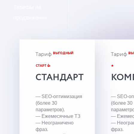
Тарифы на
продвижение
ВЫГОДНЫЙ
ВЫ
Тариф
Тариф
СТАРТ 👍
★
СТАНДАРТ
КОМ
— SEO-оптимизация
— SEO-оп
(более 30
(более 30
параметров).
параметро
— Ежемесячные ТЗ
— Ежемес
— Неограничено
— Неогра
фраз.
фраз.