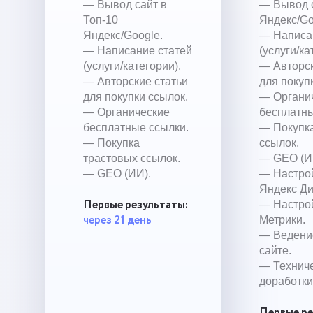
— Вывод сайт в
— Вывод с
Топ-10
Яндекс/Go
Яндекс/Google.
— Написа
— Написание статей
(услуги/ка
(услуги/категории).
— Авторск
— Авторские статьи
для покуп
для покупки ссылок.
— Органи
— Органические
бесплатны
бесплатные ссылки.
— Покупк
— Покупка
ссылок.
трастовых ссылок.
— GEO (И
— GEO (ИИ).
— Настро
Яндекс Ди
Первые результаты:
— Настро
через 21 день
Метрики.
— Ведение
сайте.
— Технич
доработки
Первые ре