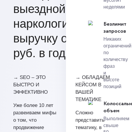
мусолят
выездной
неделями
наркологии на
Безлимит
запросов
выручку от 11 млн.
Никаких
ограничений
руб. в год.
по
количеству
фраз
и
→ SEO – ЭТО
→ ОБЛАДАЕМ
высоте
БЫСТРО И
КЕЙСОМ В
позиций
ЭФФЕКТИВНО
ВАШЕЙ
ТЕМАТИКЕ
Колоссаль
Уже более 10 лет
объем
развеиваем мифы
Сложно
Выполняем
о том, что
представить
свыше
продвижение
тематику, в