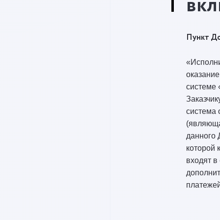
вкл
Пункт До
«Исполни
оказание
системе 
Заказчик
система 
(являющ
данного 
которой 
входят в
дополни
платежей