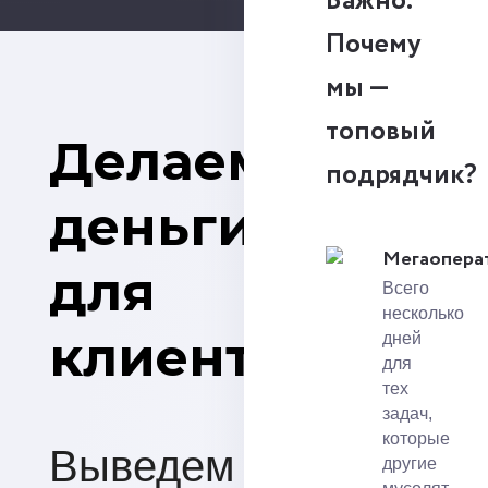
Важно.
Почему
мы —
топовый
Делаем
подрядчик?
деньги
Мегаопера
для
Всего
несколько
клиентов
дней
для
тех
задач,
которые
Выведем сайт
другие