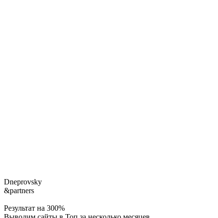
Dneprovsky
&partners
Результат на 300%
Выводим сайты в Топ за несколько месяцев