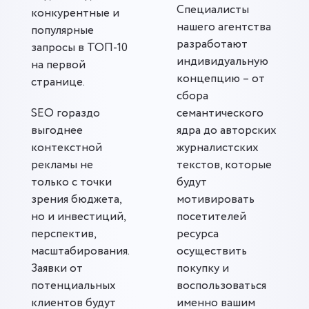
Специалисты
конкурентные и
нашего агентства
популярные
разработают
запросы в ТОП-10
индивидуальную
на первой
концепцию – от
странице.
сбора
SEO гораздо
семантического
выгоднее
ядра до авторских
контекстной
журналистских
рекламы не
текстов, которые
только с точки
будут
зрения бюджета,
мотивировать
но и инвестиций,
посетителей
перспектив,
ресурса
масштабирования.
осуществить
Заявки от
покупку и
потенциальных
воспользоваться
клиентов будут
именно вашим