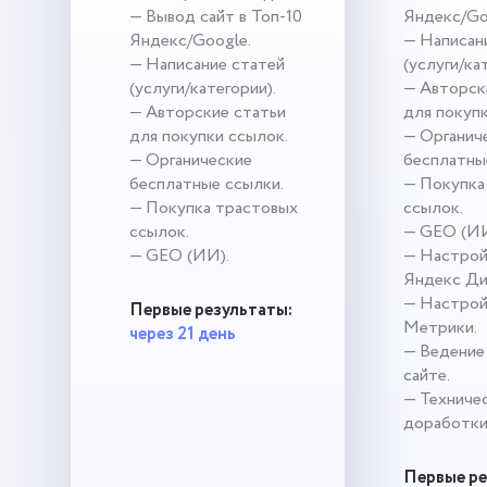
— Вывод сайт в Топ-10
Яндекс/Go
Яндекс/Google.
— Написан
— Написание статей
(услуги/ка
(услуги/категории).
— Авторск
— Авторские статьи
для покупк
для покупки ссылок.
— Органич
— Органические
бесплатны
бесплатные ссылки.
— Покупка
— Покупка трастовых
ссылок.
ссылок.
— GEO (ИИ
— GEO (ИИ).
— Настрой
Яндекс Ди
— Настрой
Первые результаты:
Метрики.
через 21 день
— Ведение 
сайте.
— Техниче
доработки
Первые ре