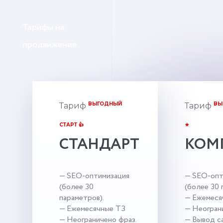
Тарифы на
продвижение
ВЫГОДНЫЙ
ВЫ
Тариф
Тариф
СТАРТ 👍
★
СТАНДАРТ
КОМ
— SEO-оптимизация
— SEO-опт
(более 30
(более 30 
параметров).
— Ежемеся
— Ежемесячные ТЗ
— Неогран
— Неограничено фраз.
— Вывод са