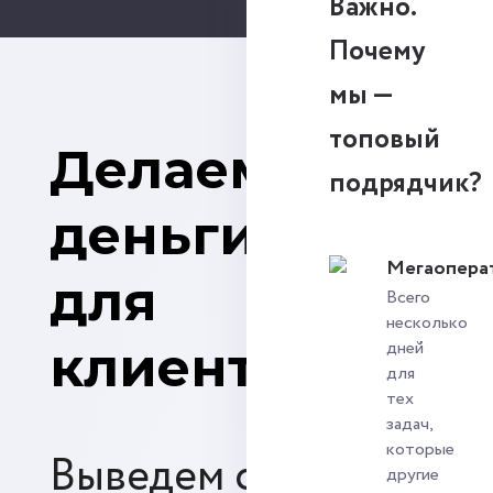
Важно.
Почему
мы —
топовый
Делаем
подрядчик?
деньги
Мегаопера
для
Всего
несколько
клиентов
дней
для
тех
задач,
которые
Выведем сайт
другие