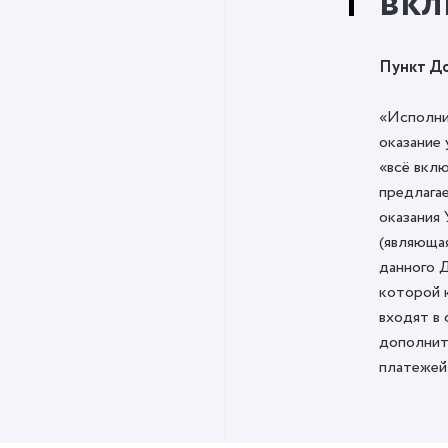
вкл
Пункт До
«Исполни
оказание 
«всё вклю
предлага
оказания 
(являюща
данного Д
которой 
входят в
дополнит
платежей