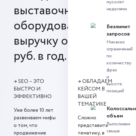
мусолят
выставочного
неделями
оборудования на
Безлимит
запросов
выручку от 30 млн.
Никаких
ограничений
руб. в год.
по
количеству
фраз
и
→ SEO – ЭТО
→ ОБЛАДАЕМ
высоте
БЫСТРО И
КЕЙСОМ В
позиций
ЭФФЕКТИВНО
ВАШЕЙ
ТЕМАТИКЕ
Колоссаль
Уже более 10 лет
объем
развеиваем мифы
Сложно
Выполняем
о том, что
представить
свыше
продвижение
тематику, в