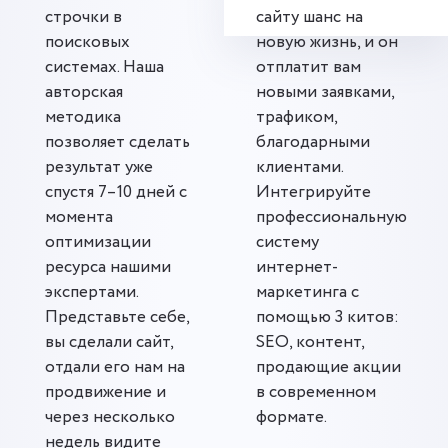
строчки в
сайту шанс на
поисковых
новую жизнь, и он
системах. Наша
отплатит вам
авторская
новыми заявками,
методика
трафиком,
позволяет сделать
благодарными
результат уже
клиентами.
спустя 7–10 дней с
Интегрируйте
момента
профессиональную
оптимизации
систему
ресурса нашими
интернет-
экспертами.
маркетинга с
Представьте себе,
помощью 3 китов:
вы сделали сайт,
SEO, контент,
отдали его нам на
продающие акции
продвижение и
в современном
через несколько
формате.
недель видите