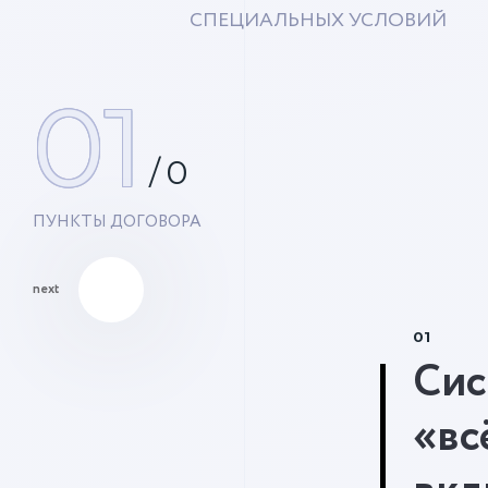
СПЕЦИАЛЬНЫХ УСЛОВИЙ
01
/
0
ПУНКТЫ ДОГОВОРА
next
01
Сис
«вс