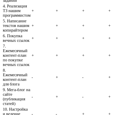
заданий
4. Реализация
ТЗ нашим
+
+
+
+
программистом
5. Написание
текстов нашим
+
+
+
+
копирайтером
6. Покупка
+
+
+
+
вечных ссылок
7.
Ежемесячный
контент-план
+
+
+
+
по покупке
вечных ссылок
8.
Ежемесячный
-
+
-
+
контент-план
для блога
9. Мега-блог на
сайте
-
+
-
+
(публикация
статей)
10. Настройка
и ведение
-
-
+
+