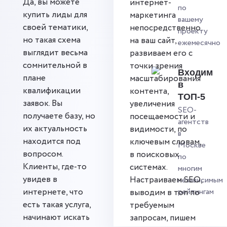
Да, вы можете
интернет-
по
купить лиды для
маркетинга
вашему
своей тематики,
непосредственно
проекту
но такая схема
на ваш сайт,
ежемесячно
выглядит весьма
развиваем его с
сомнительной в
точки зрения
Входим
плане
масштабирования
в
квалификации
контента,
ТОП-5
заявок. Вы
увеличения
SEO-
получаете базу, но
посещаемости и
агентств
их актуальность
видимости, по
в
находится под
ключевым словам,
Москве
вопросом.
в поисковых
по
Клиенты, где-то
системах.
многим
увидев в
Настраиваем SEO,
независимым
интернете, что
рейтингам
выводим в топ по
есть такая услуга,
требуемым
начинают искать
запросам, пишем