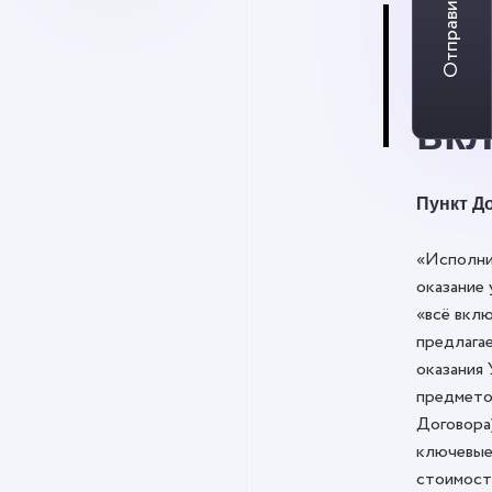
Отправить заявку
Си
«вс
вк
Пункт До
«Исполни
оказание 
«всё вклю
предлага
оказания 
предмето
Договора
ключевые
стоимост