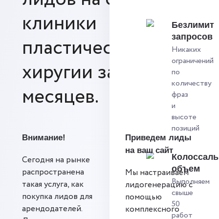
клиники
Безлимит
запросов
пластической
Никаких
ограничений
хиругии за 12
по
количеству
месяцев.
фраз
и
высоте
позиций
Внимание!
Приведем лиды
на ваш сайт
Колоссал
Сегодня на рынке
объем
распространена
Мы настраиваем
Выполняем
такая услуга, как
лидогенерацию с
свыше
покупка лидов для
помощью
50
арендодателей.
комплексного
работ