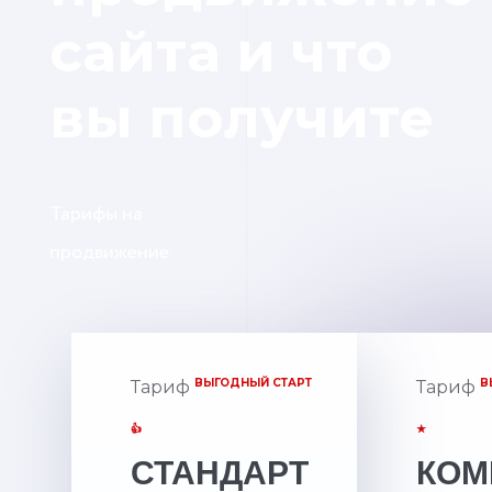
сайта и что
вы получите
Тарифы на
продвижение
ВЫГОДНЫЙ СТАРТ
В
Тариф
Тариф
👍
★
СТАНДАРТ
КОМ