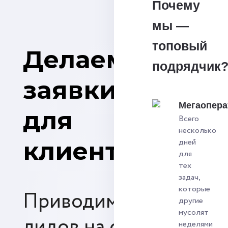
Почему
мы —
топовый
Делаем
подрядчик
заявки
Мегаопера
для
Всего
несколько
клиентов
дней
для
тех
задач,
которые
Приводим от 900
другие
мусолят
лидов на сайт
неделями