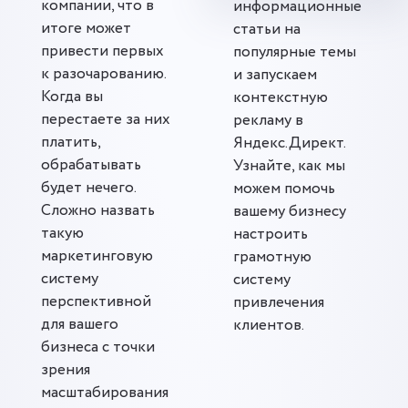
компании, что в
информационные
итоге может
статьи на
привести первых
популярные темы
к разочарованию.
и запускаем
Когда вы
контекстную
перестаете за них
рекламу в
платить,
Яндекс.Директ.
обрабатывать
Узнайте, как мы
будет нечего.
можем помочь
Сложно назвать
вашему бизнесу
такую
настроить
маркетинговую
грамотную
систему
систему
перспективной
привлечения
для вашего
клиентов.
бизнеса с точки
зрения
масштабирования