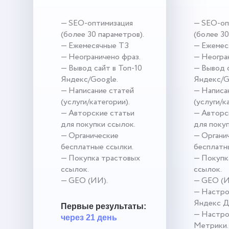
— SEO-оптимизация
— SEO-оп
(более 30 параметров).
(более 30
— Ежемесячные ТЗ
— Ежемес
— Неограничено фраз.
— Неогра
— Вывод сайт в Топ-10
— Вывод с
Яндекс/Google.
Яндекс/G
— Написание статей
— Написа
(услуги/категории).
(услуги/к
— Авторские статьи
— Авторс
для покупки ссылок.
для поку
— Органические
— Органи
бесплатные ссылки.
бесплатн
— Покупка трастовых
— Покупк
ссылок.
ссылок.
— GEO (ИИ).
— GEO (И
— Настро
Яндекс Д
Первые результаты:
— Настро
через 21 день
Метрики.