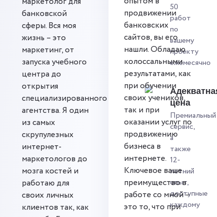
опытом в
маркетолог для
50
продвижении
банковской
работ
банковских
сферы. Вся моя
по
сайтов, вы его
жизнь – это
вашему
нашли. Обладаю
маркетинг, от
проекту
колоссальными
запуска учебного
ежемесячно
результатами, как
центра до
при обучении
открытия
Адекватна
своих учеников,
специализированного
цена
так и при
агентства. Я один
Премиальный
оказании услуг по
из самых
сервис,
продвижению
скрупулезных
а
бизнеса в
интернет-
также
интернете.
маркетологов до
12-
Ключевое ваше
мозга костей и
летний
преимущество в
опыт,
работаю для
доступные
работе со мной –
своих личных
каждому
это то, что при
клиентов так, как