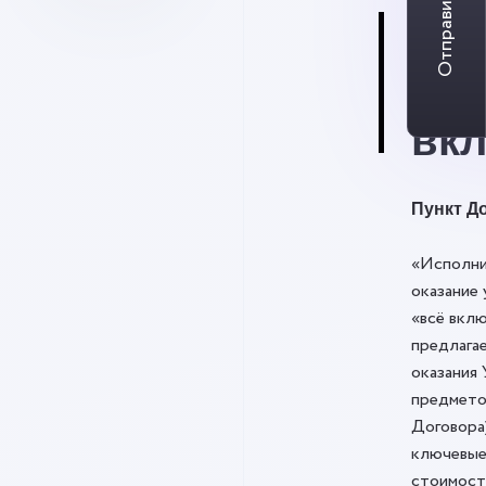
Отправить заявку
Си
«вс
вк
Пункт До
«Исполни
оказание 
«всё вклю
предлага
оказания 
предмето
Договора
ключевые
стоимост