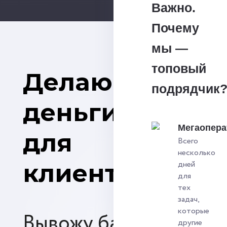
Важно.
Почему
мы —
топовый
Делаю
подрядчик
деньги
Мегаопера
для
Всего
несколько
клиентов
дней
для
тех
задач,
которые
Вывожу банковские
другие