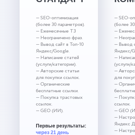
— SEO-оптимизация
— SEO-оп
(более 30 параметров).
(более 30
— Ежемесячные ТЗ
— Ежемес
— Неограничено фраз.
— Неогра
— Вывод сайт в Топ-10
— Вывод с
Яндекс/Google.
Яндекс/G
— Написание статей
— Написа
(услуги/категории).
(услуги/к
— Авторские статьи
— Авторс
для покупки ссылок.
для поку
— Органические
— Органи
бесплатные ссылки.
бесплатн
— Покупка трастовых
— Покупк
ссылок.
ссылок.
— GEO (ИИ).
— GEO (И
— Настро
Яндекс Д
Первые результаты:
— Настро
через 21 день