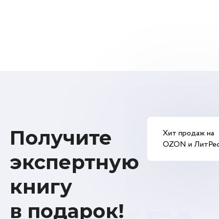
Получите
Хит продаж на
OZON и ЛитРе
экспертную
книгу
в подарок!