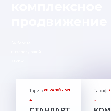
комплексное
продвижение
Выберите
интересующий
тариф
ВЫГОДНЫЙ СТАРТ
В
Тариф
Тариф
👍
★
СТАНДАРТ
КОМ