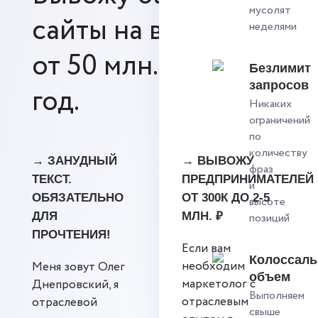
мусолят
сайты на выручку
неделями
от 50 млн. рублей в
Безлимит
запросов
год.
Никаких
ограничений
по
количеству
→ ЗАНУДНЫЙ
→ ВЫВОЖУ
фраз
ТЕКСТ.
ПРЕДПРИНИМАТЕЛЕЙ
и
ОБЯЗАТЕЛЬНО
ОТ 300К ДО 2-5
высоте
ДЛЯ
МЛН. ₽
позиций
ПРОЧТЕНИЯ!
Если вам
Колоссал
необходим
Меня зовут Олег
объем
маркетолог с
Днепровский, я
Выполняем
отраслевым
отраслевой
свыше