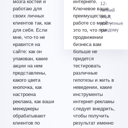
мозга костей и
интернете.
12-
работаю для
Ключевое ваше
летний
своих личных
преимущество в
опыт,
клиентов так, как
работе со мной –
доступные
для себя. Если
это то, что при
каждому
мне, что-то не
продвижении
нравится на
бизнеса вам
сайте: как он
больше не
упакован, какие
придется
акции на нем
тестировать
представлены,
различные
какого цвета
гипотезы и жить в
кнопочка, как
неведении, какие
настроена
инструменты
реклама, как ваши
интернет-рекламы
менеджеры
следует внедрить,
обрабатывают
чтобы получить
клиентов по
результат именно