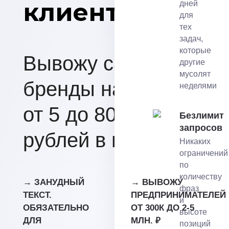
клиентов
дней
для
тех
задач,
которые
Вывожу сайты и
другие
мусолят
бренды на выручку
неделями
от 5 до 80 млн.
Безлимит
запросов
рублей в год.
Никаких
ограничений
по
количеству
→ ЗАНУДНЫЙ
→ ВЫВОЖУ
фраз
ТЕКСТ.
ПРЕДПРИНИМАТЕЛЕЙ
и
ОБЯЗАТЕЛЬНО
ОТ 300К ДО 2-5
высоте
ДЛЯ
МЛН. ₽
позиций