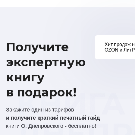
Получите
Хит продаж н
OZON и ЛитР
экспертную
книгу
в подарок!
КНИГА
Закажите один из тарифов
и получите краткий печатный гайд
ДНЕПР
книги О. Днепровского - бесплатно!