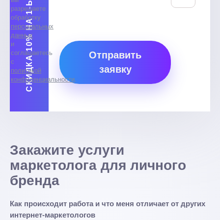
СКИДКА 10% НА 1-ЫЙ МЕСЯЦ
разрешаете
обработку
персональных
данных
и
соглашаетесь
Отправить
с
заявку
политикой
конфиденциальности
.
Закажите услуги
маркетолога для личного
бренда
Как происходит работа и что меня отличает от других
интернет-маркетологов