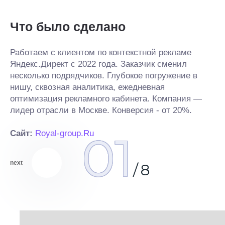
Что было сделано
Ч
Работаем с клиентом по контекстной рекламе
Ди
Яндекс.Директ с 2022 года. Заказчик сменил
ко
несколько подрядчиков. Глубокое погружение в
ге
и
нишу, сквозная аналитика, ежедневная
ми
оптимизация рекламного кабинета. Компания —
пр
лидер отрасли в Москве. Конверсия - от 20%.
Пр
01
Сайт:
Royal-group.Ru
Са
next
/
8