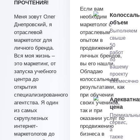
ПРОЧТЕНИЯ!
Если вам
Колоссал
Меня зовут Олег
необходим
объем
Днепровский, я
маркетолог с
Выполняем
отраслевой
отраслевым
свыше
маркетолог для
опытом в
50
личного бренда.
продвижении
работ
Вся моя жизнь –
личных брендов,
по
это маркетинг, от
вы его нашли.
вашему
запуска учебного
Обладаю
проекту
центра до
колоссальными
ежемесячно
открытия
результатами, как
специализированного
при обучении
Адекватна
агентства. Я один
своих учеников,
цена
из самых
так и при
Премиальны
скрупулезных
оказании услуг по
сервис,
интернет-
продвижению
а
маркетологов до
бизнеса в
также