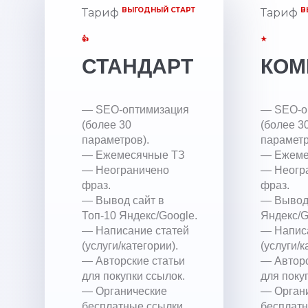
ВЫГОДНЫЙ СТАРТ
В
Тариф
Тариф
👍
★
СТАНДАРТ
КОМ
— SEO-оптимизация
— SEO-о
(более 30
(более 3
параметров).
параметр
— Ежемесячные ТЗ
— Ежеме
— Неограничено
— Неогр
фраз.
фраз.
— Вывод сайт в
— Вывод 
Топ-10 Яндекс/Google.
Яндекс/G
— Написание статей
— Напис
(услуги/категории).
(услуги/к
— Авторские статьи
— Авторс
для покупки ссылок.
для поку
— Органические
— Орган
бесплатные ссылки.
бесплатн