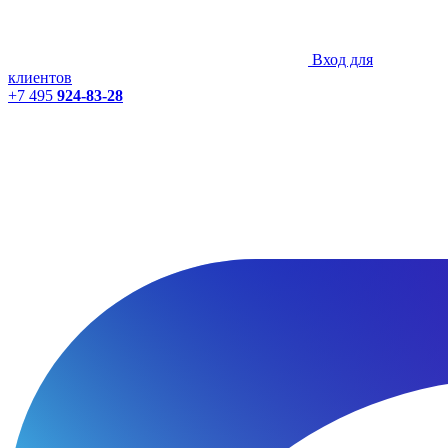
Вход для
клиентов
+7 495
924-83-28