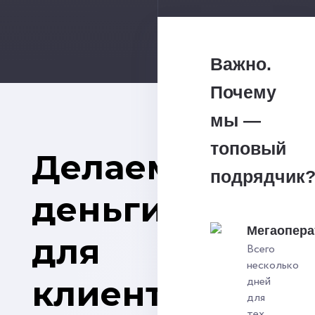
Важно.
Почему
мы —
топовый
Делаем
подрядчик
деньги
Мегаопера
для
Всего
несколько
клиентов
дней
для
тех