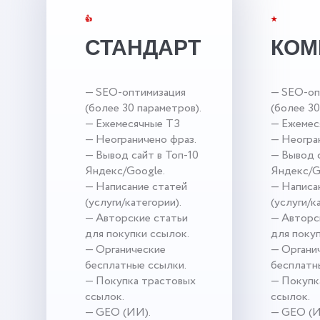
👍
★
СТАНДАРТ
КОМ
— SEO-оптимизация
— SEO-оп
(более 30 параметров).
(более 30
— Ежемесячные ТЗ
— Ежемес
— Неограничено фраз.
— Неогра
— Вывод сайт в Топ-10
— Вывод с
Яндекс/Google.
Яндекс/G
— Написание статей
— Написа
(услуги/категории).
(услуги/к
— Авторские статьи
— Авторс
для покупки ссылок.
для поку
— Органические
— Органи
бесплатные ссылки.
бесплатн
— Покупка трастовых
— Покупк
ссылок.
ссылок.
— GEO (ИИ).
— GEO (И