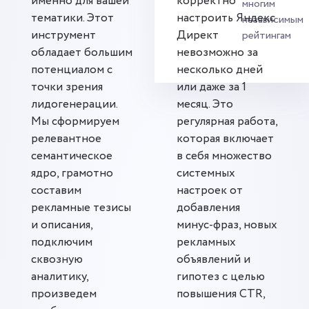
именно для вашей
корректно
многим
тематики. Этот
настроить Яндекс
независимым
инструмент
Директ
рейтингам
обладает большим
невозможно за
потенциалом с
несколько дней
точки зрения
или даже за 1
лидогенерации.
месяц. Это
Мы сформируем
регулярная работа,
релевантное
которая включает
семантическое
в себя множество
ядро, грамотно
системных
составим
настроек от
рекламные тезисы
добавления
и описания,
минус-фраз, новых
подключим
рекламных
сквозную
объявлений и
аналитику,
гипотез с целью
произведем
повышения CTR,