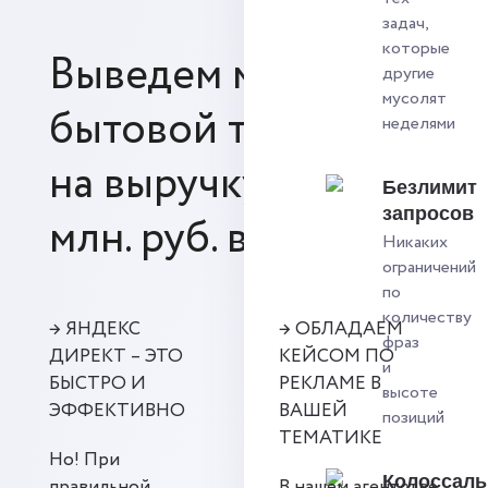
задач,
которые
Выведем магазин
другие
мусолят
бытовой техники
неделями
на выручку от 30
Безлимит
запросов
млн. руб. в год.
Никаких
ограничений
по
количеству
→ ЯНДЕКС
→ ОБЛАДАЕМ
фраз
ДИРЕКТ – ЭТО
КЕЙСОМ ПО
и
БЫСТРО И
РЕКЛАМЕ В
высоте
ЭФФЕКТИВНО
ВАШЕЙ
позиций
ТЕМАТИКЕ
Но! При
Колоссал
правильной
В нашем агентстве