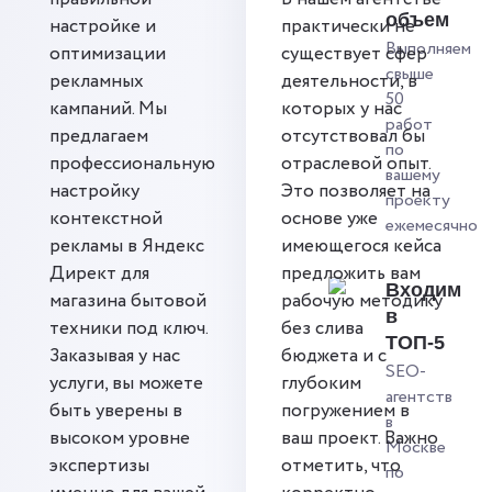
объем
настройке и
практически не
Выполняем
оптимизации
существует сфер
свыше
рекламных
деятельности, в
50
кампаний. Мы
которых у нас
работ
предлагаем
отсутствовал бы
по
профессиональную
отраслевой опыт.
вашему
настройку
Это позволяет на
проекту
контекстной
основе уже
ежемесячно
рекламы в Яндекс
имеющегося кейса
Директ для
предложить вам
Входим
магазина бытовой
рабочую методику
в
техники под ключ.
без слива
ТОП-5
Заказывая у нас
бюджета и с
SEO-
услуги, вы можете
глубоким
агентств
быть уверены в
погружением в
в
высоком уровне
ваш проект. Важно
Москве
экспертизы
отметить, что
по