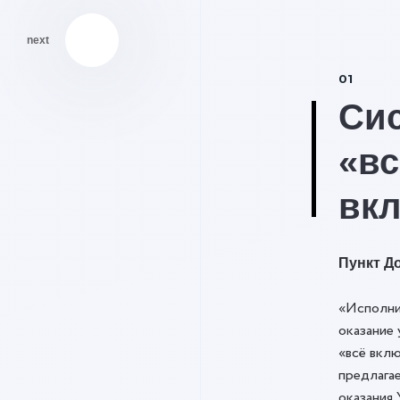
next
01
Си
«вс
вк
Пункт До
«Исполни
оказание 
«всё вклю
предлага
оказания 