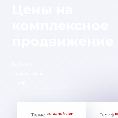
Цены на
комплексное
продвижение
Выберите
интересующий
тариф
ВЫГОДНЫЙ СТАРТ
В
Тариф
Тариф