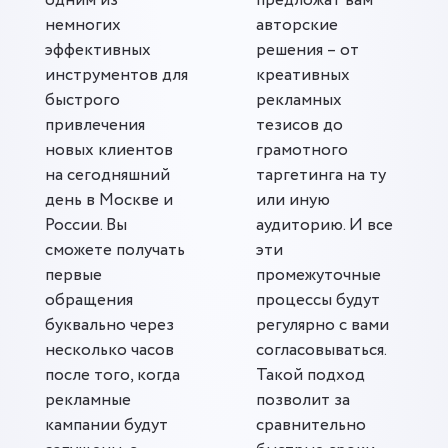
одним из
предложат вам
немногих
авторские
эффективных
решения – от
инструментов для
креативных
быстрого
рекламных
привлечения
тезисов до
новых клиентов
грамотного
на сегодняшний
таргетинга на ту
день в Москве и
или иную
России. Вы
аудиторию. И все
сможете получать
эти
первые
промежуточные
обращения
процессы будут
буквально через
регулярно с вами
несколько часов
согласовываться.
после того, когда
Такой подход
рекламные
позволит за
кампании будут
сравнительно