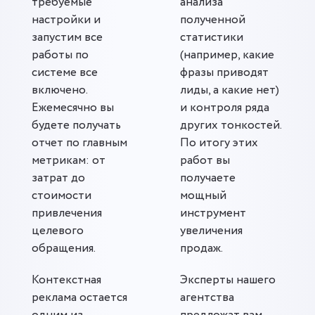
требуемые
анализа
настройки и
полученной
запустим все
статистики
работы по
(например, какие
системе все
фразы приводят
включено.
лиды, а какие нет)
Ежемесячно вы
и контроля ряда
будете получать
других тонкостей.
отчет по главным
По итогу этих
метрикам: от
работ вы
затрат до
получаете
стоимости
мощный
привлечения
инструмент
целевого
увеличения
обращения.
продаж.
Контекстная
Эксперты нашего
реклама остается
агентства