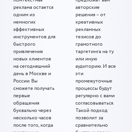
Контекстная
предложат вам
реклама остается
авторские
одним из
решения – от
немногих
креативных
эффективных
рекламных
инструментов для
тезисов до
быстрого
грамотного
привлечения
таргетинга на ту
новых клиентов
или иную
на сегодняшний
аудиторию. И все
день в Москве и
эти
России. Вы
промежуточные
сможете получать
процессы будут
первые
регулярно с вами
обращения
согласовываться.
буквально через
Такой подход
несколько часов
позволит за
после того, когда
сравнительно