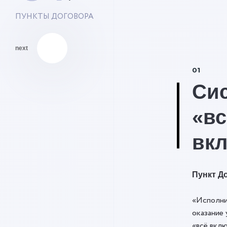
ПУНКТЫ ДОГОВОРА
next
01
Си
«вс
вк
Пункт До
«Исполни
оказание 
«всё вклю