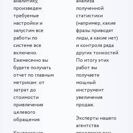
аналитику,
анализа
произведем
полученной
требуемые
статистики
настройки и
(например, какие
запустим все
фразы приводят
работы по
лиды, а какие нет)
системе все
и контроля ряда
включено.
других тонкостей.
Ежемесячно вы
По итогу этих
будете получать
работ вы
отчет по главным
получаете
метрикам: от
мощный
затрат до
инструмент
стоимости
увеличения
привлечения
продаж.
целевого
Эксперты нашего
обращения.
агентства