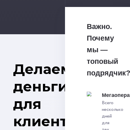
Важно.
Почему
мы —
топовый
Делаем
подрядчик
деньги
Мегаопера
для
Всего
несколько
клиентов
дней
для
тех