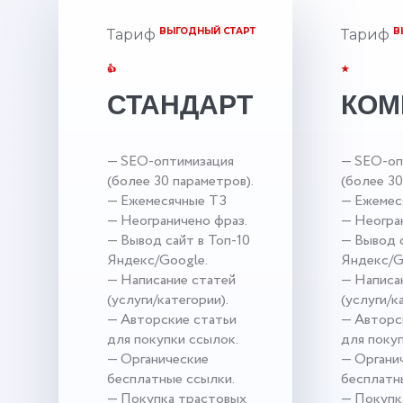
ВЫГОДНЫЙ СТАРТ
В
Тариф
Тариф
👍
★
СТАНДАРТ
КОМ
— SEO-оптимизация
— SEO-оп
(более 30 параметров).
(более 30
— Ежемесячные ТЗ
— Ежемес
— Неограничено фраз.
— Неогра
— Вывод сайт в Топ-10
— Вывод с
Яндекс/Google.
Яндекс/G
— Написание статей
— Написа
(услуги/категории).
(услуги/к
— Авторские статьи
— Авторс
для покупки ссылок.
для поку
— Органические
— Органи
бесплатные ссылки.
бесплатн
— Покупка трастовых
— Покупк