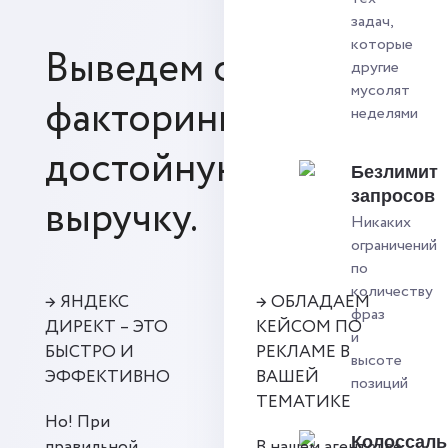
задач,
которые
Выведем сайт по
другие
мусолят
факторингу на
неделями
достойную
Безлимит
запросов
выручку.
Никаких
ограничений
по
количеству
→ ЯНДЕКС
→ ОБЛАДАЕМ
фраз
ДИРЕКТ – ЭТО
КЕЙСОМ ПО
и
БЫСТРО И
РЕКЛАМЕ В
высоте
ЭФФЕКТИВНО
ВАШЕЙ
позиций
ТЕМАТИКЕ
Но! При
Колоссал
правильной
В нашем агентстве