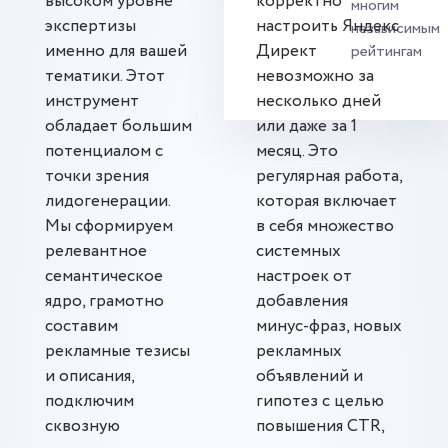
высоком уровне
корректно
многим
экспертизы
настроить Яндекс
независимым
именно для вашей
Директ
рейтингам
тематики. Этот
невозможно за
инструмент
несколько дней
обладает большим
или даже за 1
потенциалом с
месяц. Это
точки зрения
регулярная работа,
лидогенерации.
которая включает
Мы сформируем
в себя множество
релевантное
системных
семантическое
настроек от
ядро, грамотно
добавления
составим
минус-фраз, новых
рекламные тезисы
рекламных
и описания,
объявлений и
подключим
гипотез с целью
сквозную
повышения CTR,