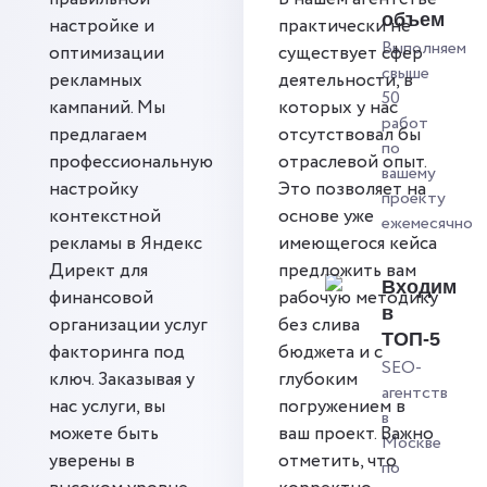
объем
настройке и
практически не
Выполняем
оптимизации
существует сфер
свыше
рекламных
деятельности, в
50
кампаний. Мы
которых у нас
работ
предлагаем
отсутствовал бы
по
профессиональную
отраслевой опыт.
вашему
настройку
Это позволяет на
проекту
контекстной
основе уже
ежемесячно
рекламы в Яндекс
имеющегося кейса
Директ для
предложить вам
Входим
финансовой
рабочую методику
в
организации услуг
без слива
ТОП-5
факторинга под
бюджета и с
SEO-
ключ. Заказывая у
глубоким
агентств
нас услуги, вы
погружением в
в
можете быть
ваш проект. Важно
Москве
уверены в
отметить, что
по