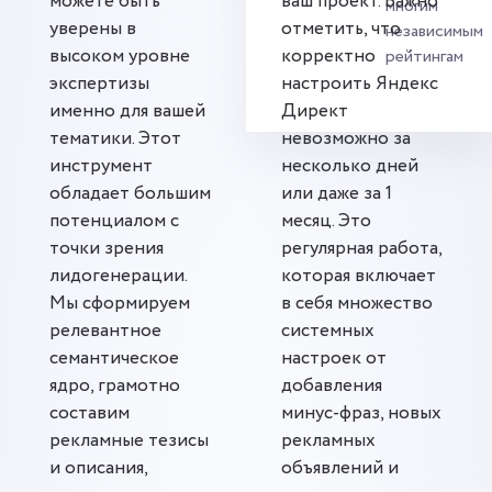
можете быть
ваш проект. Важно
многим
уверены в
отметить, что
независимым
высоком уровне
корректно
рейтингам
экспертизы
настроить Яндекс
именно для вашей
Директ
тематики. Этот
невозможно за
инструмент
несколько дней
обладает большим
или даже за 1
потенциалом с
месяц. Это
точки зрения
регулярная работа,
лидогенерации.
которая включает
Мы сформируем
в себя множество
релевантное
системных
семантическое
настроек от
ядро, грамотно
добавления
составим
минус-фраз, новых
рекламные тезисы
рекламных
и описания,
объявлений и