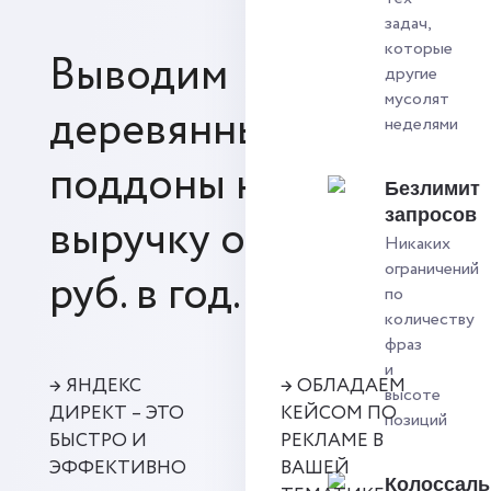
задач,
которые
Выводим
другие
мусолят
деревянные
неделями
поддоны на
Безлимит
запросов
выручку от 20 млн.
Никаких
ограничений
руб. в год.
по
количеству
фраз
и
→ ЯНДЕКС
→ ОБЛАДАЕМ
высоте
ДИРЕКТ – ЭТО
КЕЙСОМ ПО
позиций
БЫСТРО И
РЕКЛАМЕ В
ЭФФЕКТИВНО
ВАШЕЙ
Колоссал