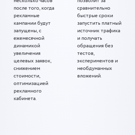
несколько часов
позволит за
после того, когда
сравнительно
рекламные
быстрые сроки
кампании будут
запустить платный
запущены, с
источник трафика
ежемесячной
и получать
динамикой
обращения без
увеличения
тестов,
целевых заявок,
экспериментов и
снижением
необдуманных
стоимости,
вложений.
оптимизацией
рекламного
кабинета.