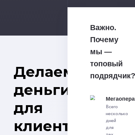
Важно.
Почему
мы —
топовый
Делаем
подрядчик
деньги
Мегаопера
для
Всего
несколько
клиентов
дней
для
тех