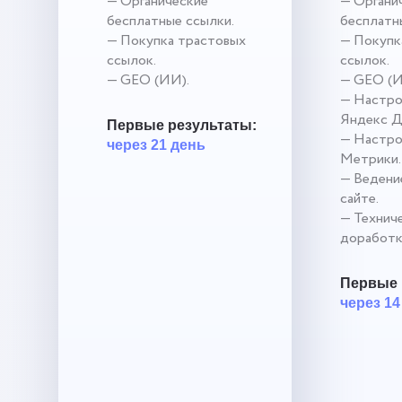
— Органические
— Органи
бесплатные ссылки.
бесплатн
— Покупка трастовых
— Покупк
ссылок.
ссылок.
— GEO (ИИ).
— GEO (И
— Настро
Яндекс Д
Первые результаты:
— Настро
через 21 день
Метрики.
— Ведение
сайте.
— Технич
доработк
Первые 
через 14