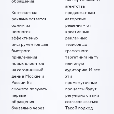
Эксперты нашего
обращения.
агентства
Контекстная
предложат вам
реклама остается
авторские
одним из
решения – от
немногих
креативных
эффективных
рекламных
инструментов для
тезисов до
быстрого
грамотного
привлечения
таргетинга на ту
новых клиентов
или иную
на сегодняшний
аудиторию. И все
день в Москве и
эти
России. Вы
промежуточные
сможете получать
процессы будут
первые
регулярно с вами
обращения
согласовываться.
буквально через
Такой подход