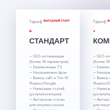
ВЫГОДНЫЙ СТАРТ
В
Тариф
Тариф
👍
★
СТАНДАРТ
КОМ
— SEO-оптимизация
— SEO-оп
(более 30 параметров).
(более 30
— Ежемесячные ТЗ
— Ежемес
— Неограничено фраз.
— Неогра
— Вывод сайт в Топ-10
— Вывод с
Яндекс/Google.
Яндекс/G
— Написание статей
— Написа
(услуги/категории).
(услуги/к
— Авторские статьи
— Авторс
для покупки ссылок.
для поку