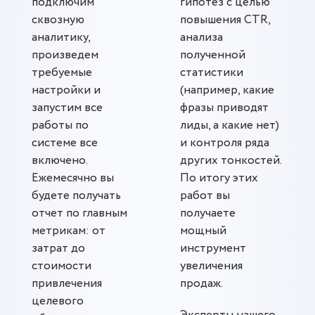
подключим
гипотез с целью
сквозную
повышения CTR,
аналитику,
анализа
произведем
полученной
требуемые
статистики
настройки и
(например, какие
запустим все
фразы приводят
работы по
лиды, а какие нет)
системе все
и контроля ряда
включено.
других тонкостей.
Ежемесячно вы
По итогу этих
будете получать
работ вы
отчет по главным
получаете
метрикам: от
мощный
затрат до
инструмент
стоимости
увеличения
привлечения
продаж.
целевого