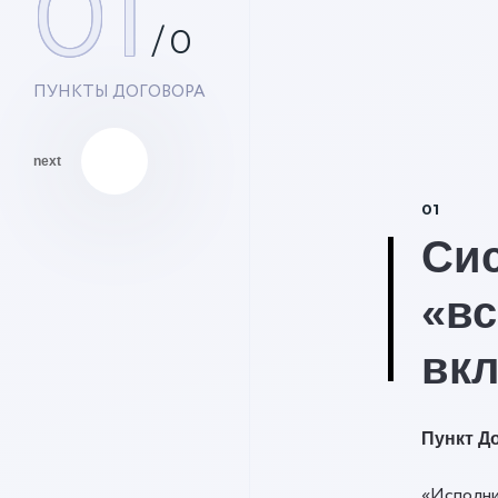
01
/
0
ПУНКТЫ ДОГОВОРА
next
01
Си
«вс
вк
Пункт До
«Исполни