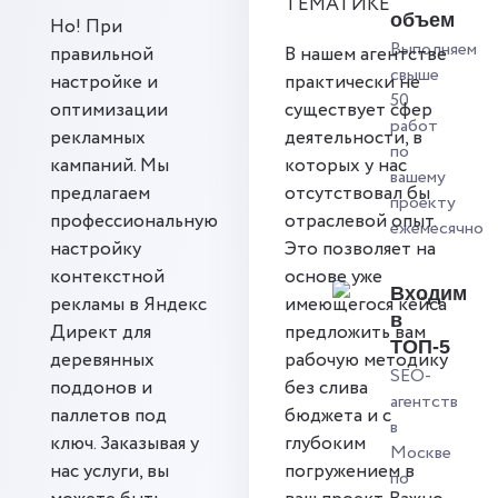
ТЕМАТИКЕ
объем
Но! При
Выполняем
правильной
В нашем агентстве
свыше
настройке и
практически не
50
оптимизации
существует сфер
работ
рекламных
деятельности, в
по
кампаний. Мы
которых у нас
вашему
предлагаем
отсутствовал бы
проекту
профессиональную
отраслевой опыт.
ежемесячно
настройку
Это позволяет на
контекстной
основе уже
Входим
рекламы в Яндекс
имеющегося кейса
в
Директ для
предложить вам
ТОП-5
деревянных
рабочую методику
SEO-
поддонов и
без слива
агентств
паллетов под
бюджета и с
в
ключ. Заказывая у
глубоким
Москве
нас услуги, вы
погружением в
по