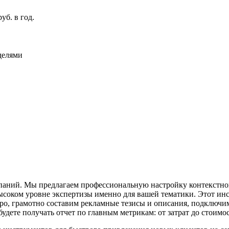
б. в год.
еделями
паний. Мы предлагаем профессиональную настройку контекстно
высоком уровне экспертизы именно для вашей тематики. Этот ин
ро, грамотно составим рекламные тезисы и описания, подключим
будете получать отчет по главным метрикам: от затрат до стоим