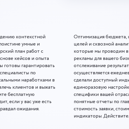
ведению контекстной
Оптимизация бюджета, 
поистине умные и
целей и сквозной аналит
рский план работ с
которые мы проводим в
основе кейсов и опыта
рекламы для вашего бизн
Мы готовы гарантировать
отслеживание результа
 специалисты по
осуществляется ежеднев
сальными наработками в
сделали доступный инди
влечь клиентов и выжать
единоразовую настройку
чите бесплатную
специфики вашей отрасл
ит, если у вас уже есть
понятные отчеты по гла
правдал ожидания.
стоимость заявки, стои
индикаторы. Действител