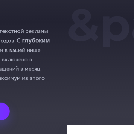
&p
В
текстной рекламы
водов. С
глубоким
 в вашей нише.
— включено в
ащений в месяц
аксимум из этого