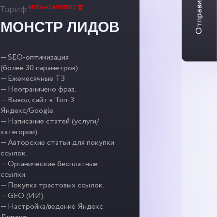
Отправить заявку
МЕГА-КОМПЛЕКС 🏆
Тариф
МОНСТР ЛИДОВ
— SEO-оптимизация
(более 30 параметров).
— Ежемесячные ТЗ
— Неограничено фраз.
— Вывод сайт в Топ-3
Яндекс/Google.
— Написание статей (услуги/
категории).
— Авторские статьи для покупки
ссылок.
— Органические бесплатные
ссылки.
— Покупка трастовых ссылок.
— GEO (ИИ).
— Настройка/ведение Яндекс