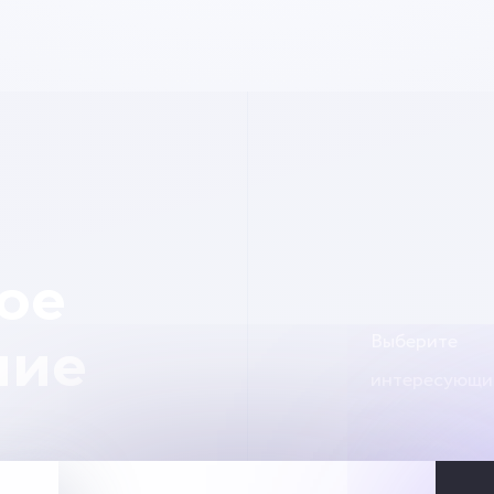
ое
Выберите
ние
интересующи