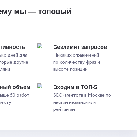
ему мы — топовый
?
тивность
Безлимит запросов
ько дней для
Никаких ограничений
оторые другие
по количеству фраз и
елями
высоте позиций
ьный объем
Входим в ТОП-5
ыше 50 работ
SEO-агентств в Москве по
оекту
многим независимым
рейтингам