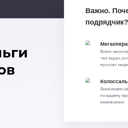
Важно. Поч
подрядчик
Мегаопера
ньги
Всего нескол
тех задач, к
ов
мусолят нед
Колоссал
Выполняем св
по вашему пр
ежемесячно