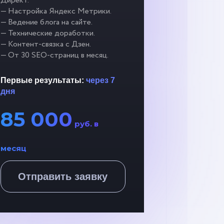
Директ.
— Настройка Яндекс Метрики.
— Ведение блога на сайте.
— Технические доработки.
— Контент-связка с Дзен.
— От 30 SEO-страниц в месяц.
Первые результаты:
через 7
дня
85 000
руб. в
месяц
Отправить заявку