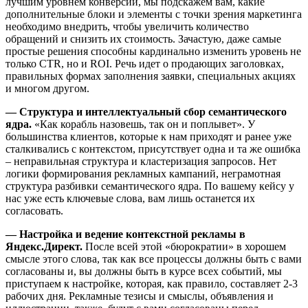
лучшим уровнем конверсии, мы подскажем вам, какие
дополнительные блоки и элементы с точки зрения маркетинга
необходимо внедрить, чтобы увеличить количество
обращений и снизить их стоимость. Зачастую, даже самые
простые решения способны кардинально изменить уровень не
только CTR, но и ROI. Речь идет о продающих заголовках,
правильных формах заполнения заявки, специальных акциях
и многом другом.
— Структура и интеллектуальный сбор семантического
ядра.
«Как корабль назовешь, так он и поплывет». У
большинства клиентов, которые к нам приходят и ранее уже
сталкивались с контекстом, присутствует одна и та же ошибка
– неправильная структура и кластеризация запросов. Нет
логики формирования рекламных кампаний, неграмотная
структура разбивки семантического ядра. По вашему кейсу у
нас уже есть ключевые слова, вам лишь останется их
согласовать.
— Настройка и ведение контекстной рекламы в
Яндекс.Директ.
После всей этой «бюрократии» в хорошем
смысле этого слова, так как все процессы должны быть с вами
согласованы и, вы должны быть в курсе всех событий, мы
приступаем к настройке, которая, как правило, составляет 2-3
рабочих дня. Рекламные тезисы и смыслы, объявления и