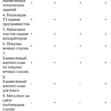
ежемесячных
+
+
+
+
технических
заданий
4. Реализация
ТЗ нашим
+
+
+
+
программистом
5. Написание
текстов нашим
+
+
+
+
копирайтером
6. Покупка
+
+
+
+
вечных ссылок
7.
Ежемесячный
контент-план
+
+
+
+
по покупке
вечных ссылок
8.
Ежемесячный
-
+
-
+
контент-план
для блога
9. Мега-блог на
сайте
-
+
-
+
(публикация
статей)