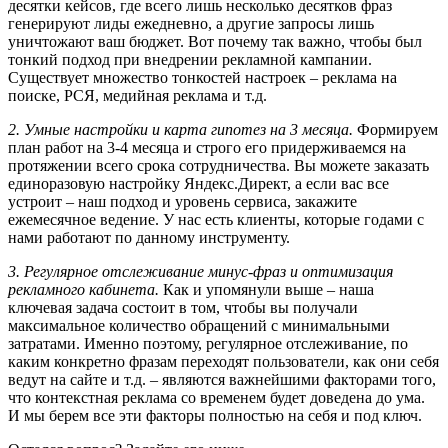
десятки кейсов, где всего лишь несколько десятков фраз
генерируют лиды ежедневно, а другие запросы лишь
уничтожают ваш бюджет. Вот почему так важно, чтобы был
тонкий подход при внедрении рекламной кампании.
Существует множество тонкостей настроек – реклама на
поиске, РСЯ, медийная реклама и т.д.
2. Умные настройки и карта гипотез на 3 месяца.
Формируем
план работ на 3-4 месяца и строго его придерживаемся на
протяжении всего срока сотрудничества. Вы можете заказать
единоразовую настройку Яндекс.Директ, а если вас все
устроит – наш подход и уровень сервиса, закажите
ежемесячное ведение. У нас есть клиенты, которые годами с
нами работают по данному инструменту.
3. Регулярное отслеживание минус-фраз и оптимизация
рекламного кабинета.
Как и упомянули выше – наша
ключевая задача состоит в том, чтобы вы получали
максимальное количество обращений с минимальными
затратами. Именно поэтому, регулярное отслеживание, по
каким конкретно фразам переходят пользователи, как они себя
ведут на сайте и т.д. – являются важнейшими факторами того,
что контекстная реклама со временем будет доведена до ума.
И мы берем все эти факторы полностью на себя и под ключ.